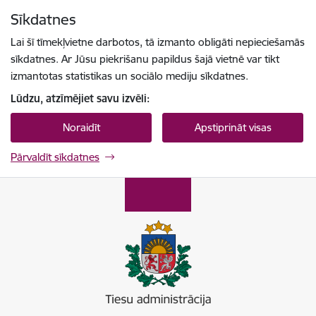
Pāriet uz lapas saturu
Sīkdatnes
Spied
lai meklētu
Enter
Lai šī tīmekļvietne darbotos, tā izmanto obligāti nepieciešamās
sīkdatnes. Ar Jūsu piekrišanu papildus šajā vietnē var tikt
izmantotas statistikas un sociālo mediju sīkdatnes.
Lūdzu, atzīmējiet savu izvēli:
Noraidīt
Apstiprināt visas
Pārvaldīt sīkdatnes
Tiesu administrācija