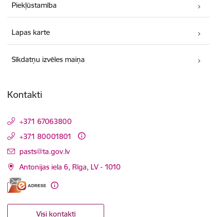
Piekļūstamība
Lapas karte
Sīkdatņu izvēles maiņa
Kontakti
+371 67063800
+371 80001801
E-pasts:
pasts@ta.gov.lv
Antonijas iela 6, Rīga, LV - 1010
Visi kontakti