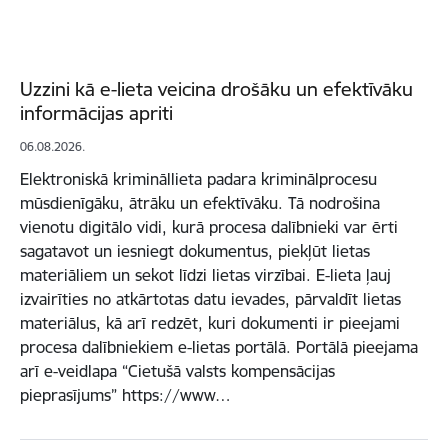
Uzzini kā e-lieta veicina drošāku un efektīvāku
informācijas apriti
06.08.2026.
Elektroniskā krimināllieta padara kriminālprocesu
mūsdienīgāku, ātrāku un efektīvāku. Tā nodrošina
vienotu digitālo vidi, kurā procesa dalībnieki var ērti
sagatavot un iesniegt dokumentus, piekļūt lietas
materiāliem un sekot līdzi lietas virzībai. E-lieta ļauj
izvairīties no atkārtotas datu ievades, pārvaldīt lietas
materiālus, kā arī redzēt, kuri dokumenti ir pieejami
procesa dalībniekiem e-lietas portālā. Portālā pieejama
arī e-veidlapa “Cietušā valsts kompensācijas
pieprasījums” https://www…