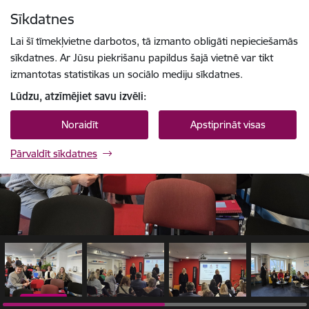
Pāriet uz lapas saturu
Sīkdatnes
1 / 7
Spied
lai meklētu
Enter
Lai šī tīmekļvietne darbotos, tā izmanto obligāti nepieciešamās
sīkdatnes. Ar Jūsu piekrišanu papildus šajā vietnē var tikt
izmantotas statistikas un sociālo mediju sīkdatnes.
Lūdzu, atzīmējiet savu izvēli:
Noraidīt
Apstiprināt visas
Pārvaldīt sīkdatnes