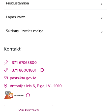
Piekļūstamība
Lapas karte
Sīkdatņu izvēles maiņa
Kontakti
+371 67063800
+371 80001801
E-pasts:
pasts@ta.gov.lv
Antonijas iela 6, Rīga, LV - 1010
Visi kontakti