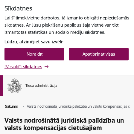
Pāriet uz lapas saturu
Sīkdatnes
Spied
lai meklētu
Enter
Lai šī tīmekļvietne darbotos, tā izmanto obligāti nepieciešamās
sīkdatnes. Ar Jūsu piekrišanu papildus šajā vietnē var tikt
izmantotas statistikas un sociālo mediju sīkdatnes.
Lūdzu, atzīmējiet savu izvēli:
Noraidīt
Apstiprināt visas
Pārvaldīt sīkdatnes
Sākums
Valsts nodrošinātā juridiskā palīdzība un valsts kompensācijas cie
Valsts nodrošinātā juridiskā palīdzība un
valsts kompensācijas cietušajiem