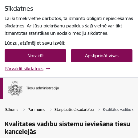
Pāriet uz lapas saturu
Sīkdatnes
Spied
lai meklētu
Enter
Lai šī tīmekļvietne darbotos, tā izmanto obligāti nepieciešamās
sīkdatnes. Ar Jūsu piekrišanu papildus šajā vietnē var tikt
izmantotas statistikas un sociālo mediju sīkdatnes.
Lūdzu, atzīmējiet savu izvēli:
Noraidīt
Apstiprināt visas
Pārvaldīt sīkdatnes
Sākums
Par mums
Starptautiskā sadarbība
Kvalitātes vadību si
Kvalitātes vadību sistēmu ieviešana tiesu
kancelejās