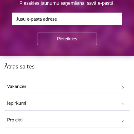
Piesakies jaunumu saņemšanai savā e-pastā.
Kājene
Ātrās saites
Vakances
Iepirkumi
Projekti