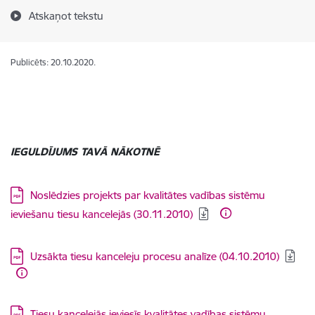
Atskaņot tekstu
Publicēts: 20.10.2020.
IEGULDĪJUMS TAVĀ NĀKOTNĒ
Lejupielādēt:
Noslēdzies projekts par kvalitātes vadības sistēmu
ieviešanu tiesu kancelejās (30.11.2010)
Lejupielādēt:
Uzsākta tiesu kanceleju procesu analīze (04.10.2010)
Lejupielādēt:
Tiesu kancelejās ieviesīs kvalitātes vadības sistēmu