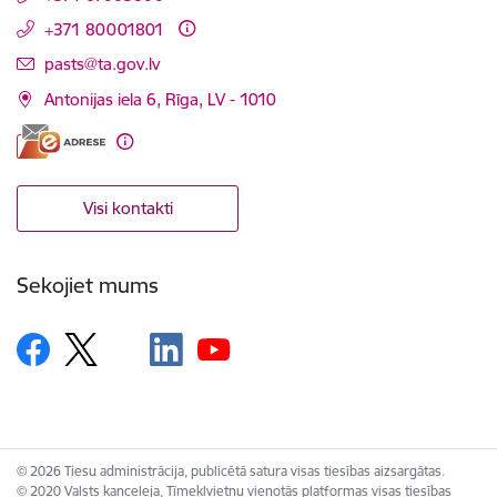
+371 80001801
E-pasts:
pasts@ta.gov.lv
Antonijas iela 6, Rīga, LV - 1010
Visi kontakti
Sekojiet mums
© 2026 Tiesu administrācija, publicētā satura visas tiesības aizsargātas.
© 2020 Valsts kanceleja, Tīmekļvietņu vienotās platformas visas tiesības