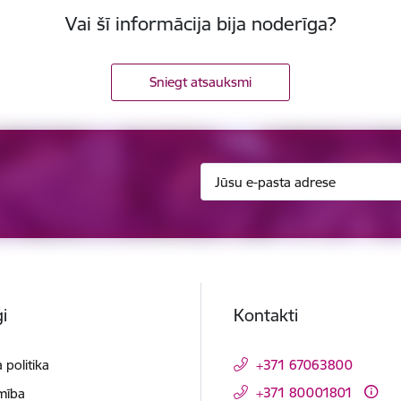
Vai šī informācija bija noderīga?
Sniegt atsauksmi
i
Kontakti
 politika
+371 67063800
+371 80001801
mība