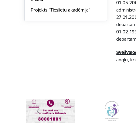
01.05.200
administr
Projekts "Tieslietu akadēmija"
27.01.200
departam
01.02.199
departam
Svešval
angļu, kr