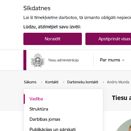
Pāriet uz lapas saturu
Sīkdatnes
Lai šī tīmekļvietne darbotos, tā izmanto obligāti nepiec
Lūdzu, atzīmējiet savu izvēli:
Noraidīt
Apstiprināt visas
Par mums
Sākums
Kontakti
Darbinieku kontakti
Andris Munda
Tiesu 
Vadība
Struktūra
Darbības jomas
Publikācijas un pārskati