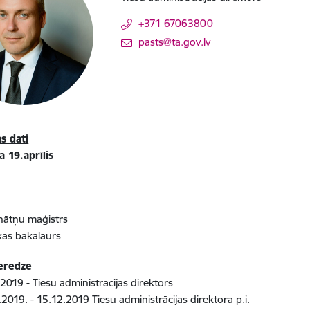
+371 67063800
E-pasts:
pasts@ta.gov.lv
s dati
 19.aprīlis
inātņu maģistrs
as bakalaurs
eredze
2019 - Tiesu administrācijas direktors
2019. - 15.12.2019 Tiesu administrācijas direktora p.i.