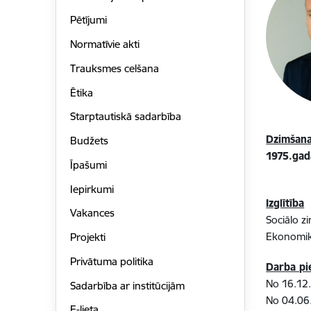
Pētījumi
Normatīvie akti
Trauksmes celšana
Ētika
Starptautiskā sadarbība
Dzimšana
Budžets
1975.gada
Īpašumi
Iepirkumi
Izglītība
Vakances
Sociālo z
Ekonomik
Projekti
Privātuma politika
Darba pi
No 16.12.
Sadarbība ar institūcijām
No 04.06.
E-lieta