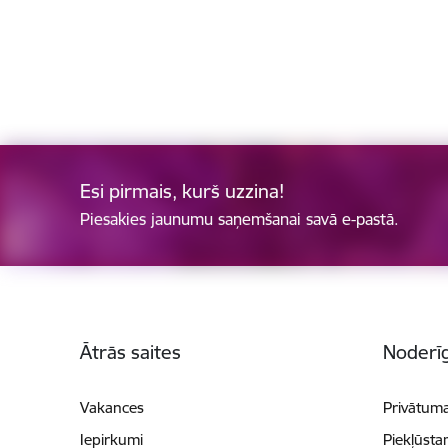
Esi pirmais, kurš uzzina!
Piesakies jaunumu saņemšanai savā e-pastā.
Kājene
Ātrās saites
Noderīg
Vakances
Privātuma
Iepirkumi
Piekļūsta