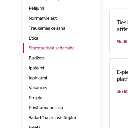
Pētījumi
Normatīvie akti
Ties
Trauksmes celšana
attī
Ētika
Skatīt
Starptautiskā sadarbība
Budžets
Īpašumi
E-pi
Iepirkumi
plat
Vakances
Skatīt
Projekti
Privātuma politika
Sadarbība ar institūcijām
E-lieta