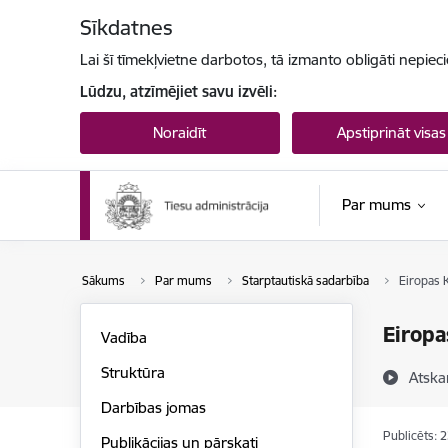
Pāriet uz lapas saturu
Sīkdatnes
Lai šī tīmekļvietne darbotos, tā izmanto obligāti nepiec
Lūdzu, atzīmējiet savu izvēli:
Noraidīt
Apstiprināt visas
Par mums
Sākums
Par mums
Starptautiskā sadarbība
Eiropas K
Eiropa
Vadība
Struktūra
Atska
Darbības jomas
Publicēts: 
Publikācijas un pārskati