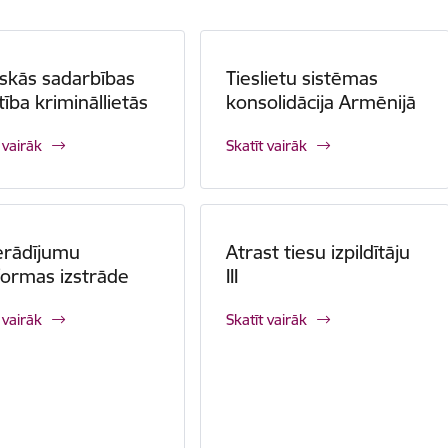
iskās sadarbības
Tieslietu sistēmas
stība krimināllietās
konsolidācija Armēnijā
 vairāk
Skatīt vairāk
erādījumu
Atrast tiesu izpildītāju
formas izstrāde
III
 vairāk
Skatīt vairāk