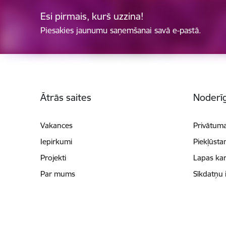
Esi pirmais, kurš uzzina!
Piesakies jaunumu saņemšanai savā e-pastā.
Kājene
Ātrās saites
Noderīg
Vakances
Privātuma
Iepirkumi
Piekļūsta
Projekti
Lapas kar
Par mums
Sīkdatņu 