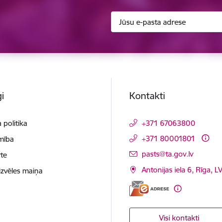
i
Kontakti
 politika
+371 67063800
+371 80001801
mība
E-pasts:
pasts@ta.gov.lv
te
Antonijas iela 6, Rīga, L
izvēles maiņa
Visi kontakti