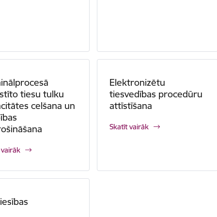
inālprocesā
Elektronizētu
istīto tiesu tulku
tiesvedības procedūru
citātes celšana un
attīstīšana
ības
Skatīt vairāk
rošināšana
 vairāk
tiesības