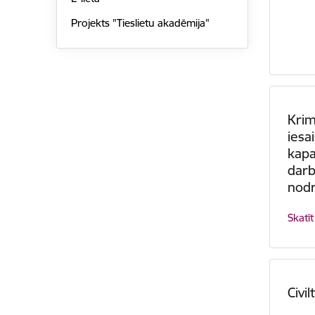
Projekts "Tieslietu akadēmija"
Krim
iesa
kapa
darb
nod
Skatīt
Civil