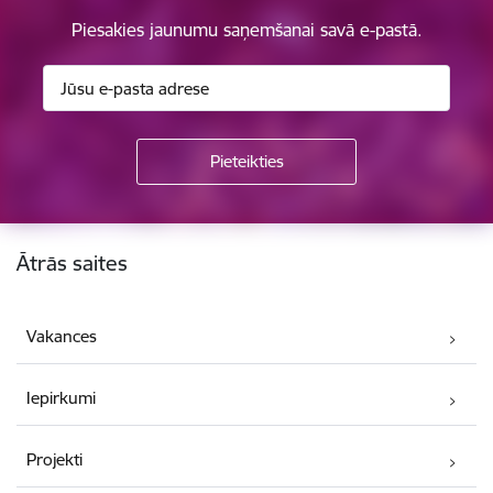
Piesakies jaunumu saņemšanai savā e-pastā.
Kājene
Ātrās saites
Vakances
Iepirkumi
Projekti