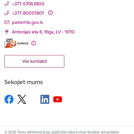
+371 67063800
+371 80001801
E-pasts:
pasts@ta.gov.lv
Antonijas iela 6, Rīga, LV - 1010
Visi kontakti
Sekojiet mums
© 2026 Tiesu administrācija, publicētā satura visas tiesības aizsargātas.