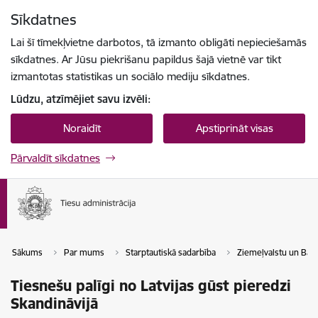
Pāriet uz lapas saturu
Sīkdatnes
Spied
lai meklētu
Enter
Lai šī tīmekļvietne darbotos, tā izmanto obligāti nepieciešamās
sīkdatnes. Ar Jūsu piekrišanu papildus šajā vietnē var tikt
izmantotas statistikas un sociālo mediju sīkdatnes.
Lūdzu, atzīmējiet savu izvēli:
Noraidīt
Apstiprināt visas
Pārvaldīt sīkdatnes
Sākums
Par mums
Starptautiskā sadarbība
Ziemeļvalstu un Balti
Tiesnešu palīgi no Latvijas gūst pieredzi
Skandināvijā