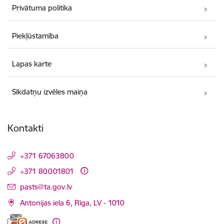
Privātuma politika
Piekļūstamība
Lapas karte
Sīkdatņu izvēles maiņa
Kontakti
+371 67063800
+371 80001801
E-pasts:
pasts@ta.gov.lv
Antonijas iela 6, Rīga, LV - 1010