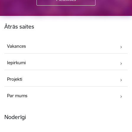
Kājene
Ātrās saites
Vakances
Iepirkumi
Projekti
Par mums
Noderīgi