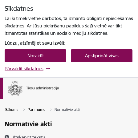
Pāriet uz lapas saturu
Sīkdatnes
Spied
lai meklētu
Enter
Lai šī tīmekļvietne darbotos, tā izmanto obligāti nepieciešamās
sīkdatnes. Ar Jūsu piekrišanu papildus šajā vietnē var tikt
izmantotas statistikas un sociālo mediju sīkdatnes.
Lūdzu, atzīmējiet savu izvēli:
Noraidīt
Apstiprināt visas
Pārvaldīt sīkdatnes
Sākums
Par mums
Normatīvie akti
Normatīvie akti
Atskaņot tekstu