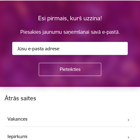
Esi pirmais, kurš uzzina!
Piesakies jaunumu saņemšanai savā e-pastā.
Kājene
Ātrās saites
Vakances
Iepirkumi