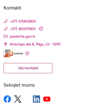
Kontakti
+371 67063800
+371 80001801
E-pasts:
pasts@ta.gov.lv
Antonijas iela 6, Rīga, LV - 1010
Visi kontakti
Sekojiet mums