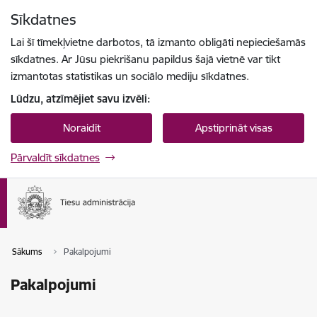
Pāriet uz lapas saturu
Sīkdatnes
Spied
lai meklētu
Enter
Lai šī tīmekļvietne darbotos, tā izmanto obligāti nepieciešamās
sīkdatnes. Ar Jūsu piekrišanu papildus šajā vietnē var tikt
izmantotas statistikas un sociālo mediju sīkdatnes.
Lūdzu, atzīmējiet savu izvēli:
Noraidīt
Apstiprināt visas
Pārvaldīt sīkdatnes
Sākums
Pakalpojumi
Pakalpojumi