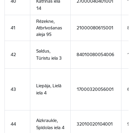
40
Katrīnas iela
27000040401001
14
14
Rēzekne,
41
Atbrīvošanas
21000080615001
87
aleja 95
Saldus,
42
84010080054006
14
Tūristu iela 3
Liepāja, Lielā
43
17000320056001
64
iela 4
Aizkraukle,
44
32010020104001
94
Spīdolas iela 4