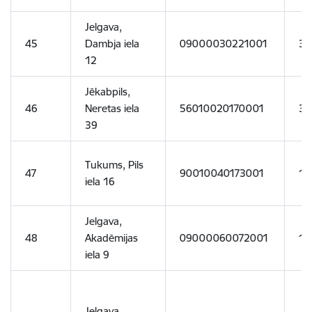
Jelgava,
45
Dambja iela
09000030221001
38
12
Jēkabpils,
46
Neretas iela
56010020170001
30
39
Tukums, Pils
47
90010040173001
10
iela 16
Jelgava,
48
Akadēmijas
09000060072001
18
iela 9
Jelgava,