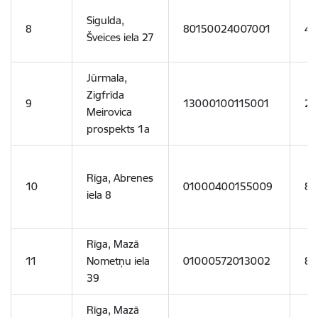
Sigulda,
8
80150024007001
43
Šveices iela 27
Jūrmala,
Zigfrīda
9
13000100115001
24
Meirovica
prospekts 1a
Rīga, Abrenes
10
01000400155009
84
iela 8
Rīga, Mazā
11
Nometņu iela
01000572013002
80
39
Rīga, Mazā