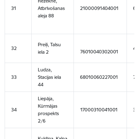
Rēzekne,
31
Atbrīvošanas
21000091404001
60
aleja 88
Preiļi, Talsu
32
46
76010040302001
iela 2
Ludza,
33
Stacijas iela
68010060227001
75
44
Liepāja,
Kūrmājas
34
17000310041001
32
prospekts
2/6
Kuldīga, Kalna