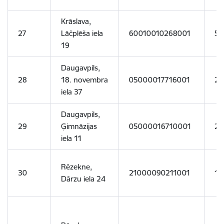
Krāslava,
27
Lāčplēša iela
60010010268001
59
19
Daugavpils,
28
18. novembra
05000017716001
27
iela 37
Daugavpils,
29
Ģimnāzijas
05000016710001
29
iela 11
Rēzekne,
30
21000090211001
10
Dārzu iela 24