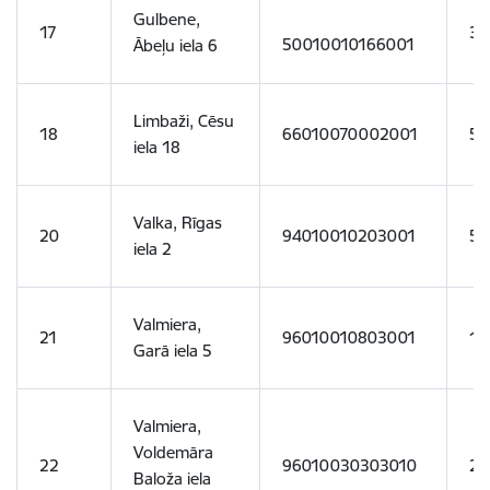
Gulbene,
17
38
50010010166001
Ābeļu iela 6
Limbaži, Cēsu
18
66010070002001
58
iela 18
Valka, Rīgas
20
94010010203001
55
iela 2
Valmiera,
21
96010010803001
14
Garā iela 5
Valmiera,
Voldemāra
22
96010030303010
28
Baloža iela