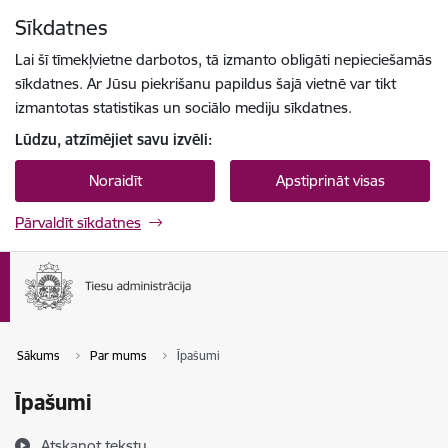
Pāriet uz lapas saturu
Sīkdatnes
Spied
lai meklētu
Enter
Lai šī tīmekļvietne darbotos, tā izmanto obligāti nepieciešamās
sīkdatnes. Ar Jūsu piekrišanu papildus šajā vietnē var tikt
izmantotas statistikas un sociālo mediju sīkdatnes.
Lūdzu, atzīmējiet savu izvēli:
Noraidīt
Apstiprināt visas
Pārvaldīt sīkdatnes
Sākums
Par mums
Īpašumi
Īpašumi
Atskaņot tekstu