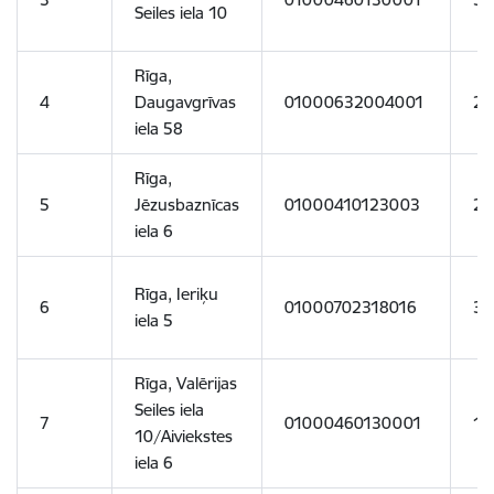
Seiles iela 10
Rīga,
4
Daugavgrīvas
01000632004001
21
iela 58
Rīga,
5
Jēzusbaznīcas
01000410123003
23
iela 6
Rīga, Ieriķu
6
01000702318016
35
iela 5
Rīga, Valērijas
Seiles iela
7
01000460130001
14
10/Aiviekstes
iela 6