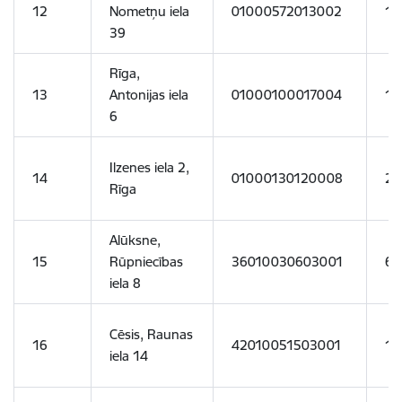
12
Nometņu iela
01000572013002
12
39
Rīga,
13
Antonijas iela
01000100017004
17
6
Ilzenes iela 2,
14
01000130120008
27
Rīga
Alūksne,
15
Rūpniecības
36010030603001
68
iela 8
Cēsis, Raunas
16
42010051503001
18
iela 14