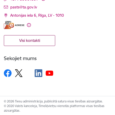
E-pasts:
pasts@ta.gov.lv
Antonijas iela 6, Rīga, LV - 1010
Visi kontakti
Sekojiet mums
© 2026 Tiesu administrācija, publicētā satura visas tiesības aizsargātas.
© 2020 Valsts kanceleja, Tīmekļvietņu vienotās platformas visas tiesības
aizsargātas.