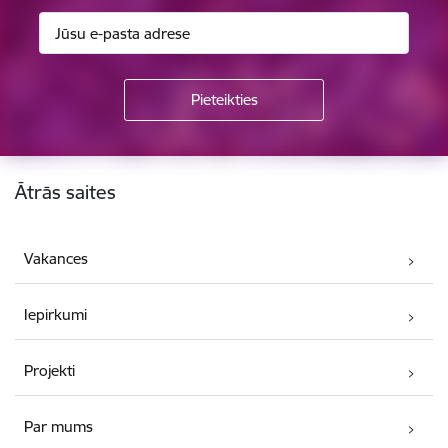
Kājene
Ātrās saites
Vakances
Iepirkumi
Projekti
Par mums