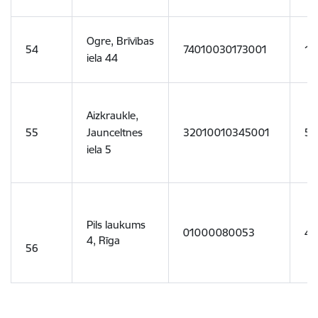
Ogre, Brīvības
54
74010030173001
16
iela 44
Aizkraukle,
55
Jaunceltnes
32010010345001
55
iela 5
Pils laukums
01000080053
46
4, Rīga
56