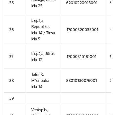
35
62010220013001
93
iela 25
Liepāja,
Republikas
36
17000320035001
17
iela 14 / Tiesu
iela 5
Liepāja, Jūras
37
17000310181001
50
iela 12
Talsi, K.
38
Mīlenbaha
88010130076001
39
iela 14
39
Ventspils,