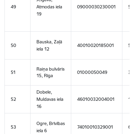
49
Atmodas iela
09000030230001
59
19
Bauska, Zaļā
50
40010020185001
50
iela 12
Raiņa bulvāris
51
01000050049
30
15, Rīga
Dobele,
52
Muldavas iela
46010032004001
11
16
Ogre, Brīvības
53
74010010329001
66
iela 6