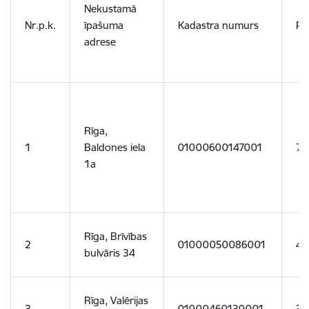
Nekustamā
Nr.p.k.
īpašuma
Kadastra numurs
Pl
adrese
Rīga,
1
Baldones iela
01000600147001
73
1a
Rīga, Brīvības
2
01000050086001
44
bulvāris 34
Rīga, Valērijas
3
01000460130001
35