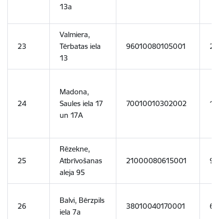
13a
Valmiera,
23
Tērbatas iela
96010080105001
21
13
Madona,
24
Saules iela 17
70010010302002
16
un 17A
Rēzekne,
25
Atbrīvošanas
21000080615001
96
aleja 95
Balvi, Bērzpils
26
38010040170001
63
iela 7a