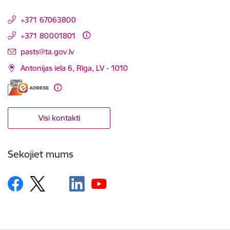
+371 67063800
+371 80001801
E-pasts:
pasts@ta.gov.lv
Antonijas iela 6, Rīga, LV - 1010
Visi kontakti
Sekojiet mums