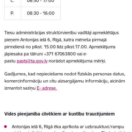
C.
08:30 - 17:00
P.
08:30 - 16:00
Tiesu administrācijas struktūrvienību vadītāji apmeklētājus
pieņem Antonijas ielā 6, Rīgā, katra mēneša pirmajā
pirmdienā no plkst. 15.00 līdz plkst.17.00. Apmeklējums
jāpiesaka pa tālruni +371 67063800 vai e-
pastu
pasts@ta.gov.lv
norādot apmeklējuma mērķi.
Gadījumos, kad nepieciešams nodot fiziskās personas datus,
komercinformāciju un citu aizsargājamu informāciju, aicinām
izmantot saziņu
E- adrese.
Vides pieejamība cilvēkiem ar kustību traucējumiem
Antonijas ielā 6, Rīgā ēka aprīkota ar uzbrauktuvi/rampu