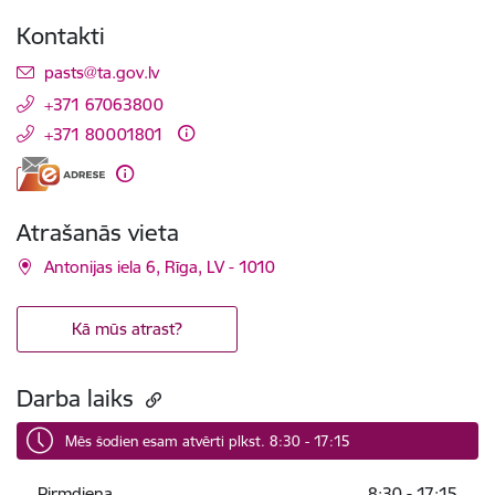
Kontakti
E-pasts:
pasts@ta.gov.lv
+371 67063800
+371 80001801
Atrašanās vieta
Antonijas iela 6, Rīga, LV - 1010
Kā mūs atrast?
Darba laiks
Mēs šodien esam atvērti plkst. 8:30 - 17:15
Pirmdiena
8:30 - 17:15