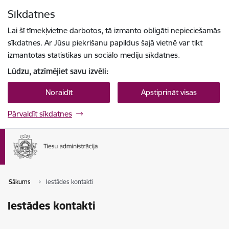
Pāriet uz lapas saturu
Sīkdatnes
Spied
lai meklētu
Enter
Lai šī tīmekļvietne darbotos, tā izmanto obligāti nepieciešamās
sīkdatnes. Ar Jūsu piekrišanu papildus šajā vietnē var tikt
izmantotas statistikas un sociālo mediju sīkdatnes.
Lūdzu, atzīmējiet savu izvēli:
Noraidīt
Apstiprināt visas
Pārvaldīt sīkdatnes
Sākums
Iestādes kontakti
Iestādes kontakti