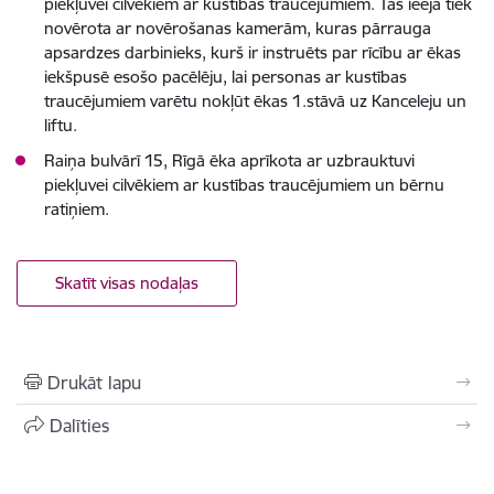
piekļuvei cilvēkiem ar kustības traucējumiem. Tās ieeja tiek
novērota ar novērošanas kamerām, kuras pārrauga
apsardzes darbinieks, kurš ir instruēts par rīcību ar ēkas
iekšpusē esošo pacēlēju, lai personas ar kustības
traucējumiem varētu nokļūt ēkas 1.stāvā uz Kanceleju un
liftu.
Raiņa bulvārī 15, Rīgā ēka aprīkota ar uzbrauktuvi
piekļuvei cilvēkiem ar kustības traucējumiem un bērnu
ratiņiem.
Skatīt visas nodaļas
Drukāt lapu
Dalīties