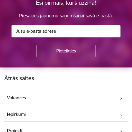
Esi pirmais, kurš uzzina!
Piesakies jaunumu saņemšanai savā e-pastā.
Kājene
Ātrās saites
Vakances
Iepirkumi
Projekti