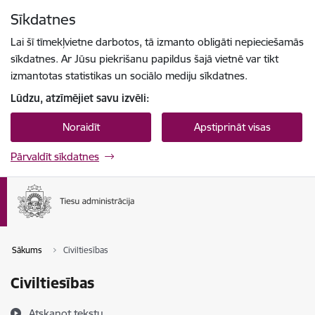
Pāriet uz lapas saturu
Sīkdatnes
Spied
lai meklētu
Enter
Lai šī tīmekļvietne darbotos, tā izmanto obligāti nepieciešamās
sīkdatnes. Ar Jūsu piekrišanu papildus šajā vietnē var tikt
izmantotas statistikas un sociālo mediju sīkdatnes.
Lūdzu, atzīmējiet savu izvēli:
Noraidīt
Apstiprināt visas
Pārvaldīt sīkdatnes
Sākums
Civiltiesības
Civiltiesības
Atskaņot tekstu