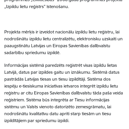
„Izpildu lietu reģistrs" īstenošanu.
Projekta mērķis ir izveidot nacionālu izpildu lietu reģistru, lai
nodrošinātu izpildu lietu centralizētu, elektronisku uzskaiti un
paaugstinātu Latvijas un Eiropas Savienības dalībvalstu
sadarbību spriedumu izpildē.
Informācijas sistēmā paredzēts reģistrēt visas izpildu lietas
Latvijā, datus par izpildes gaitu un iznākumu. Sistēmā datus
pastrādās Latvijas tiesas un tiesu izpildītāji. Sistēma dos
iespēju e-tiesiskuma iniciatīvas ietvaros integrēt izpildu lietu
reģistru ar citu Eiropas Savienības dalībvalstu tāda paša veida
reģistriem. Sistēma būs integrēta ar Tiesu informācijas
sistēmu un Valsts vienoto datorizēto zemesgrāmatu, lai
nodrošinātu kvalitatīvu datu apriti starp tiesām un tiesu
izpildītājiem par spriedumu izpildi.