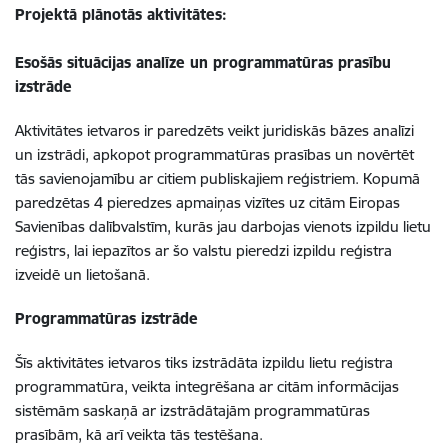
Projektā plānotās aktivitātes:
Esošās situācijas analīze un programmatūras prasību
izstrāde
Aktivitātes ietvaros ir paredzēts veikt juridiskās bāzes analīzi
un izstrādi, apkopot programmatūras prasības un novērtēt
tās savienojamību ar citiem publiskajiem reģistriem. Kopumā
paredzētas 4 pieredzes apmaiņas vizītes uz citām Eiropas
Savienības dalībvalstīm, kurās jau darbojas vienots izpildu lietu
reģistrs, lai iepazītos ar šo valstu pieredzi izpildu reģistra
izveidē un lietošanā.
Programmatūras izstrāde
Šīs aktivitātes ietvaros tiks izstrādāta izpildu lietu reģistra
programmatūra, veikta integrēšana ar citām informācijas
sistēmām saskaņā ar izstrādātajām programmatūras
prasībām, kā arī veikta tās testēšana.