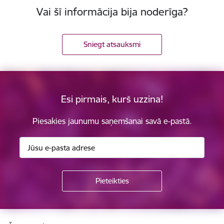
Vai šī informācija bija noderīga?
Sniegt atsauksmi
Esi pirmais, kurš uzzina!
Piesakies jaunumu saņemšanai savā e-pastā.
Kājene