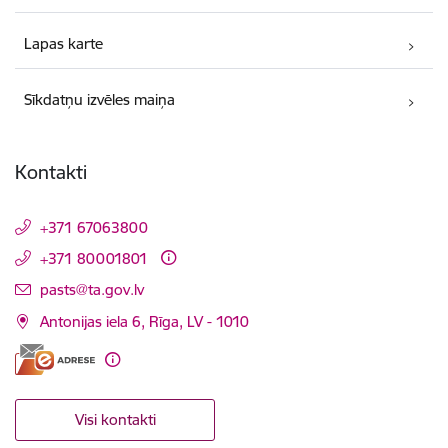
Lapas karte
Sīkdatņu izvēles maiņa
Kontakti
+371 67063800
+371 80001801
E-pasts:
pasts@ta.gov.lv
Antonijas iela 6, Rīga, LV - 1010
Visi kontakti