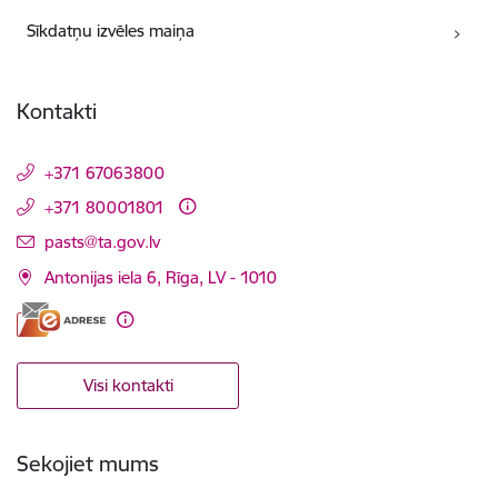
Sīkdatņu izvēles maiņa
Kontakti
+371 67063800
+371 80001801
E-pasts:
pasts@ta.gov.lv
Antonijas iela 6, Rīga, LV - 1010
Visi kontakti
Sekojiet mums