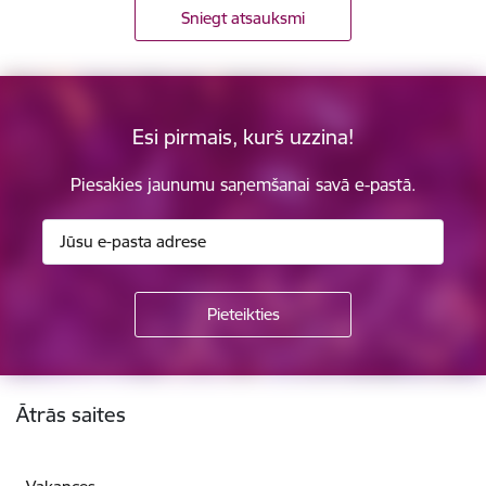
Sniegt atsauksmi
Esi pirmais, kurš uzzina!
Piesakies jaunumu saņemšanai savā e-pastā.
Kājene
Ātrās saites