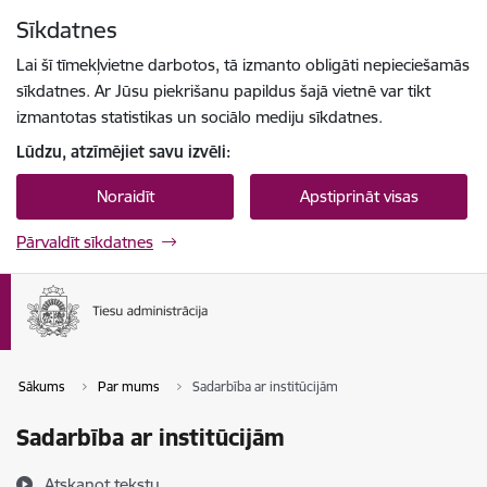
Pāriet uz lapas saturu
Sīkdatnes
Spied
lai meklētu
Enter
Lai šī tīmekļvietne darbotos, tā izmanto obligāti nepieciešamās
sīkdatnes. Ar Jūsu piekrišanu papildus šajā vietnē var tikt
izmantotas statistikas un sociālo mediju sīkdatnes.
Lūdzu, atzīmējiet savu izvēli:
Noraidīt
Apstiprināt visas
Pārvaldīt sīkdatnes
Sākums
Par mums
Sadarbība ar institūcijām
Sadarbība ar institūcijām
Atskaņot tekstu