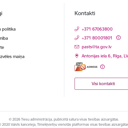
i
Kontakti
 politika
+371 67063800
+371 80001801
mība
E-pasts:
pasts@ta.gov.lv
te
Antonijas iela 6, Rīga, L
izvēles maiņa
Visi kontakti
© 2026 Tiesu administrācija, publicētā satura visas tiesības aizsargātas.
 2020 Valsts kanceleja, Tīmekļvietņu vienotās platformas visas tiesības aizsargāta