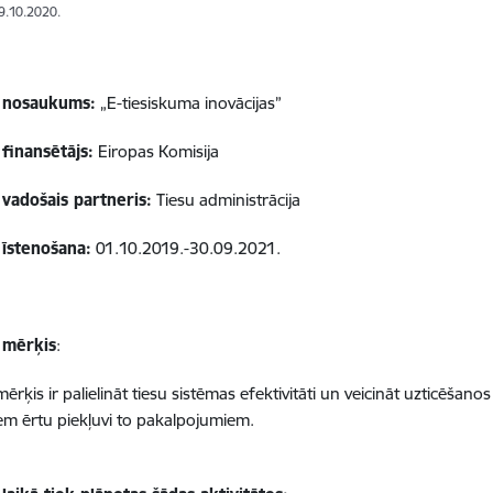
19.10.2020.
 nosaukums:
„E-tiesiskuma inovācijas”
finansētājs:
Eiropas Komisija
 vadošais partneris:
Tiesu administrācija
 īstenošana:
01.10.2019.-30.09.2021.
 mērķis
:
ērķis ir palielināt tiesu sistēmas efektivitāti un veicināt uzticēšan
m ērtu piekļuvi to pakalpojumiem.