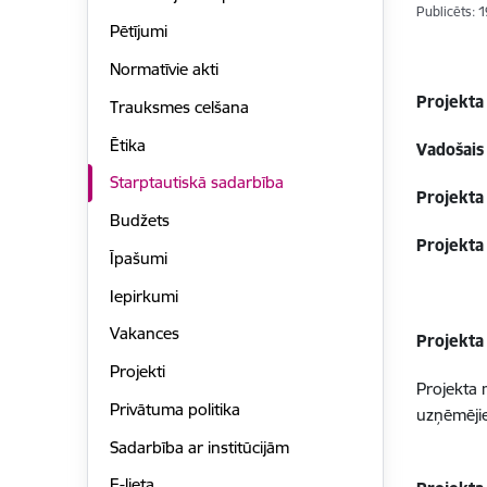
Publicēts: 
Pētījumi
Normatīvie akti
Projekta
Trauksmes celšana
Ētika
Vadošais 
Starptautiskā sadarbība
Projekta
Budžets
Projekta
Īpašumi
Iepirkumi
Vakances
Projekta
Projekti
Projekta m
Privātuma politika
uzņēmējie
Sadarbība ar institūcijām
E-lieta