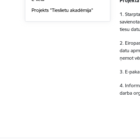
Projekta 
Projekts "Tieslietu akadēmija"
1. Starpt
savienota
tiesu datu
2. Eiropa
datu apma
ņemot vēr
3. E-pak
4. Inform
darba org