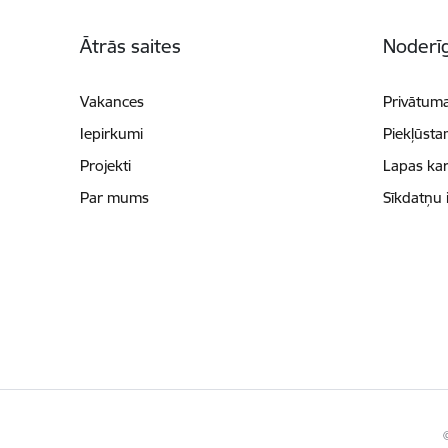
Kājene
Ātrās saites
Noderīg
Vakances
Privātuma
Iepirkumi
Piekļūsta
Projekti
Lapas kar
Par mums
Sīkdatņu 
©