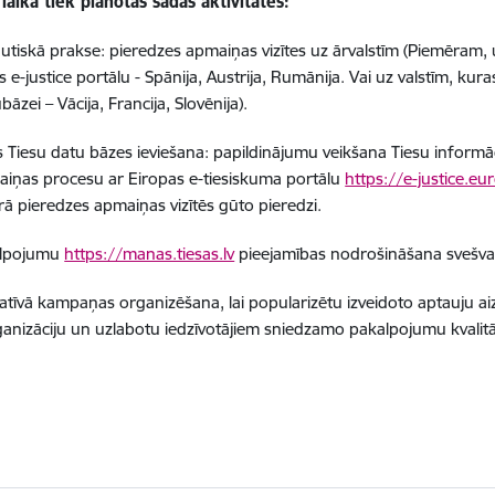
laikā tiek plānotas šādas aktivitātes:
autiskā prakse: pieredzes apmaiņas vizītes uz ārvalstīm (Piemēram, u
s e-justice portālu - Spānija, Austrija, Rumānija. Vai uz valstīm, k
bāzei – Vācija, Francija, Slovēnija).
s Tiesu datu bāzes ieviešana: papildinājumu veikšana Tiesu informāc
iņas procesu ar Eiropas e-tiesiskuma portālu
https://e-justice.eu
ā pieredzes apmaiņas vizītēs gūto pieredzi.
alpojumu
https://manas.tiesas.lv
pieejamības nodrošināšana svešval
atīvā kampaņas organizēšana, lai popularizētu izveidoto aptauju aizp
anizāciju un uzlabotu iedzīvotājiem sniedzamo pakalpojumu kvalitā