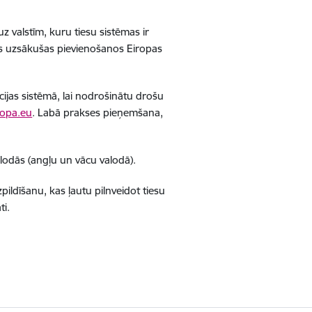
z valstīm, kuru tiesu sistēmas ir
uras uzsākušas pievienošanos Eiropas
ijas sistēmā, lai nodrošinātu drošu
ropa.eu
. Labā prakses pieņemšana,
odās (angļu un vācu valodā).
ildīšanu, kas ļautu pilnveidot tiesu
ti.