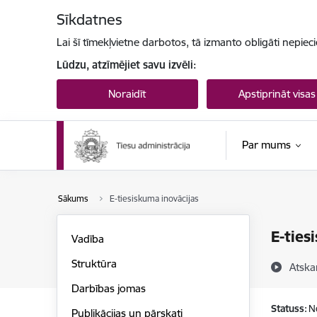
Pāriet uz lapas saturu
Sīkdatnes
Lai šī tīmekļvietne darbotos, tā izmanto obligāti nepiec
Lūdzu, atzīmējiet savu izvēli:
Noraidīt
Apstiprināt visas
Par mums
Sākums
E-tiesiskuma inovācijas
E-ties
Vadība
Struktūra
Atska
Darbības jomas
Statuss:
N
Publikācijas un pārskati