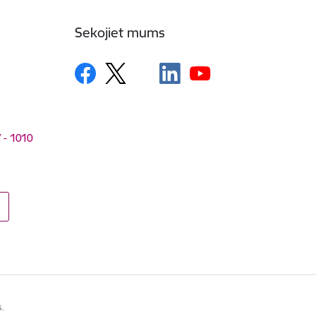
Sekojiet mums
V - 1010
s.