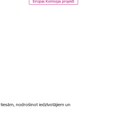
Eiropas Komisijas projekti
os tiesām, nodrošinot iedzīvotājiem un