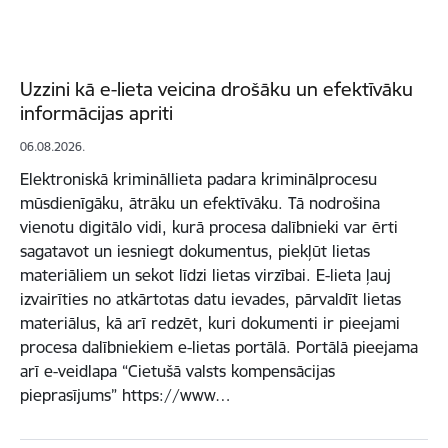
Uzzini kā e-lieta veicina drošāku un efektīvāku
informācijas apriti
06.08.2026.
Elektroniskā krimināllieta padara kriminālprocesu
mūsdienīgāku, ātrāku un efektīvāku. Tā nodrošina
vienotu digitālo vidi, kurā procesa dalībnieki var ērti
sagatavot un iesniegt dokumentus, piekļūt lietas
materiāliem un sekot līdzi lietas virzībai. E-lieta ļauj
izvairīties no atkārtotas datu ievades, pārvaldīt lietas
materiālus, kā arī redzēt, kuri dokumenti ir pieejami
procesa dalībniekiem e-lietas portālā. Portālā pieejama
arī e-veidlapa “Cietušā valsts kompensācijas
pieprasījums” https://www…