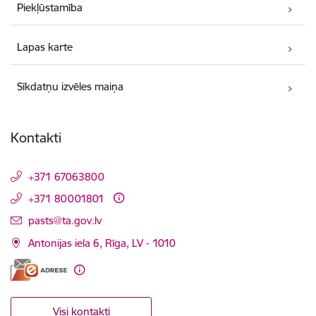
Piekļūstamība
Lapas karte
Sīkdatņu izvēles maiņa
Kontakti
+371 67063800
+371 80001801
E-pasts:
pasts@ta.gov.lv
Antonijas iela 6, Rīga, LV - 1010
Visi kontakti