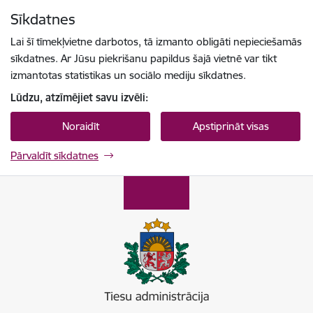
Pāriet uz lapas saturu
Sīkdatnes
Spied
lai meklētu
Enter
Lai šī tīmekļvietne darbotos, tā izmanto obligāti nepieciešamās
sīkdatnes. Ar Jūsu piekrišanu papildus šajā vietnē var tikt
izmantotas statistikas un sociālo mediju sīkdatnes.
Lūdzu, atzīmējiet savu izvēli:
Noraidīt
Apstiprināt visas
Pārvaldīt sīkdatnes
Tiesu administrācija