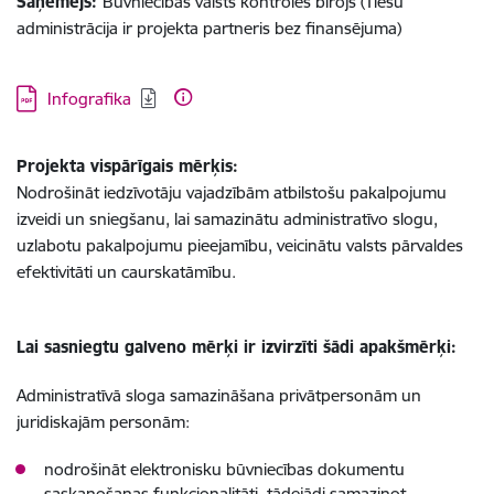
Saņēmējs:
Būvniecības valsts kontroles birojs (Tiesu
administrācija ir projekta partneris bez finansējuma)
Lejupielādēt:
Infografika
Projekta vispārīgais mērķis:
Nodrošināt iedzīvotāju vajadzībām atbilstošu pakalpojumu
izveidi un sniegšanu, lai samazinātu administratīvo slogu,
uzlabotu pakalpojumu pieejamību, veicinātu valsts pārvaldes
efektivitāti un caurskatāmību.
Lai sasniegtu galveno mērķi ir izvirzīti šādi apakšmērķi:
Administratīvā sloga samazināšana privātpersonām un
juridiskajām personām:
nodrošināt elektronisku būvniecības dokumentu
saskaņošanas funkcionalitāti, tādejādi samazinot