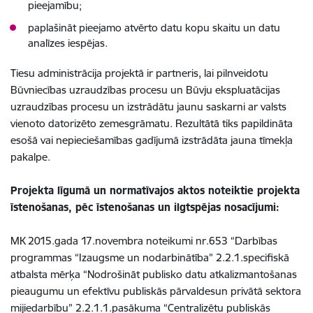
pieejamību;
paplašināt pieejamo atvērto datu kopu skaitu un datu
analīzes iespējas.
Tiesu administrācija projektā ir partneris, lai pilnveidotu
Būvniecības uzraudzības procesu un Būvju ekspluatācijas
uzraudzības procesu un izstrādātu jaunu saskarni ar valsts
vienoto datorizēto zemesgrāmatu. Rezultātā tiks papildināta
esošā vai nepieciešamības gadījumā izstrādāta jauna tīmekļa
pakalpe.
Projekta līgumā un normatīvajos aktos noteiktie projekta
īstenošanas, pēc īstenošanas un ilgtspējas nosacījumi:
MK 2015.gada 17.novembra noteikumi nr.653 “Darbības
programmas “Izaugsme un nodarbinātība” 2.2.1.specifiskā
atbalsta mērķa “Nodrošināt publisko datu atkalizmantošanas
pieaugumu un efektīvu publiskās pārvaldesun privātā sektora
mijiedarbību” 2.2.1.1.pasākuma “Centralizētu publiskās