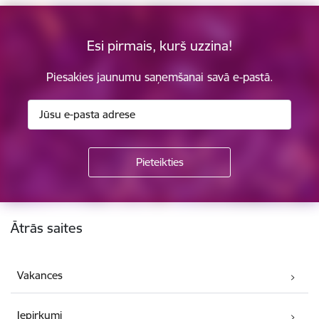
Esi pirmais, kurš uzzina!
Piesakies jaunumu saņemšanai savā e-pastā.
Kājene
Ātrās saites
Vakances
Iepirkumi