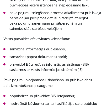
būvniecības ieceru īstenošanai nepieciešamo laiku;
pakalpojumu sniegšanas procesā atkalizmntot publiskajā
pārvaldē jau pieejamos datusun tādejāfi atvieglot
pakalpojumu saņemšanu privātpersonām un
saimnieciskās darbības veicējiem.
Valsts pārvaldes efektivitātes veicināšana:
samazinā informācijas dublēšanos;
samazināt papīra dokumentu apriti;
pilnveidot Būvniecības informācijas sistēmas (BIS)
saskarnes ar valsts informācijas sistēmām (IS).
Pakalpojumu pieejamības uzlabošana un publisko datu
atkalizmantošanas pieaugums:
popularizēt un pilnveidot BIS lietojamību;
nodrošināt būvkomersantu klasifikācijas datu publisko