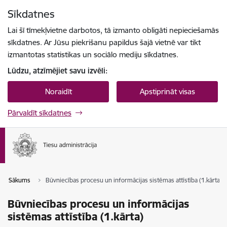
Pāriet uz lapas saturu
Sīkdatnes
Spied
lai meklētu
Enter
Lai šī tīmekļvietne darbotos, tā izmanto obligāti nepieciešamās
sīkdatnes. Ar Jūsu piekrišanu papildus šajā vietnē var tikt
izmantotas statistikas un sociālo mediju sīkdatnes.
Lūdzu, atzīmējiet savu izvēli:
Noraidīt
Apstiprināt visas
Pārvaldīt sīkdatnes
Sākums
Būvniecības procesu un informācijas sistēmas attīstība (1.kārta)
Būvniecības procesu un informācijas
sistēmas attīstība (1.kārta)