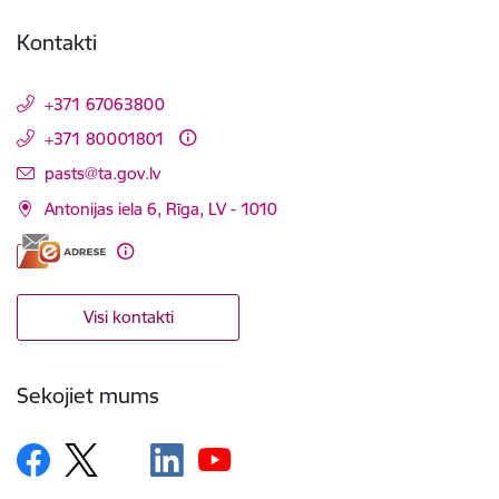
Kontakti
+371 67063800
+371 80001801
E-pasts:
pasts@ta.gov.lv
Antonijas iela 6, Rīga, LV - 1010
Visi kontakti
Sekojiet mums