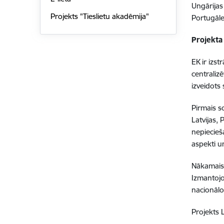
Ungārijas
Projekts "Tieslietu akadēmija"
Portugāle
Projekta
EK ir izs
centralizē
izveidots
Pirmais s
Latvijas,
nepiecieša
aspekti u
Nākamais 
Izmantojo
nacionāl
Projekts 