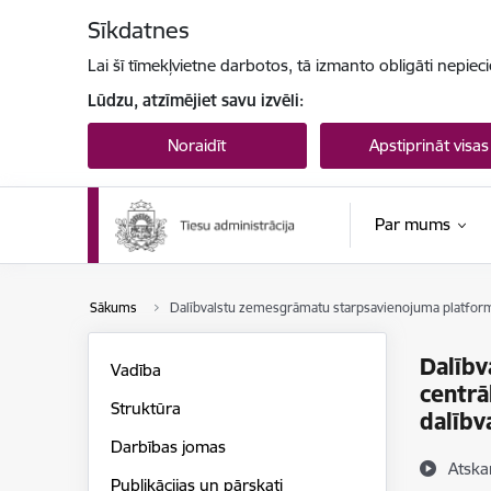
Pāriet uz lapas saturu
Sīkdatnes
Lai šī tīmekļvietne darbotos, tā izmanto obligāti nepiec
Lūdzu, atzīmējiet savu izvēli:
Noraidīt
Apstiprināt visas
Par mums
Sākums
Dalībvalstu zemesgrāmatu starpsavienojuma platforma
Dalībv
Vadība
centrā
Struktūra
dalībv
Darbības jomas
Atska
Publikācijas un pārskati