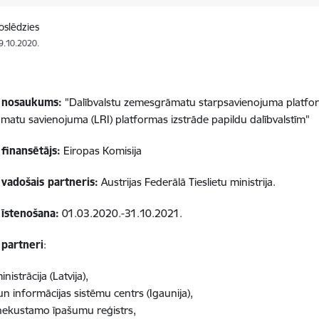
oslēdzies
19.10.2020.
 nosaukums:
"Dalībvalstu zemesgrāmatu starpsavienojuma platfor
atu savienojuma (LRI) platformas izstrāde papildu dalībvalstīm"
finansētājs:
Eiropas Komisija
 vadošais partneris:
Austrijas Federālā Tieslietu ministrija.
 īstenošana:
01.03.2020.-31.10.2021.
 partneri
:
nistrācija (Latvija),
un informācijas sistēmu centrs (Igaunija),
nekustamo īpašumu reģistrs,