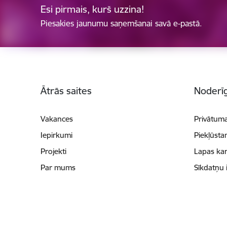
Esi pirmais, kurš uzzina!
Piesakies jaunumu saņemšanai savā e-pastā.
Kājene
Ātrās saites
Noderīg
Vakances
Privātuma
Iepirkumi
Piekļūsta
Projekti
Lapas kar
Par mums
Sīkdatņu 