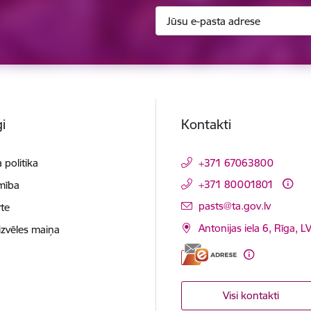
i
Kontakti
 politika
+371 67063800
+371 80001801
mība
E-pasts:
pasts@ta.gov.lv
te
Antonijas iela 6, Rīga, L
izvēles maiņa
Visi kontakti