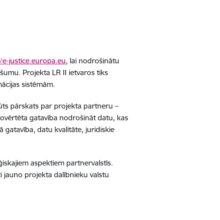
/e-justice.europa.eu
, lai nodrošinātu
ašumu. Projekta LR II ietvaros tiks
ācijas sistēmām.
gūts pārskats par projekta partneru –
novērtēta gatavība nodrošināt datu, kas
 gatavība, datu kvalitāte, juridiskie
iskajiem aspektiem partnervalstīs.
ti jauno projekta dalībnieku valstu