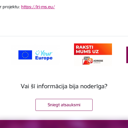
r projektu:
https://lri-ms.eu/
Vai šī informācija bija noderīga?
Sniegt atsauksmi