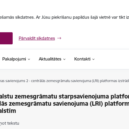
iešamās sīkdatnes. Ar Jūsu piekrišanu papildus šajā vietnē var tikt i
Pārvaldīt sīkdatnes
Pakalpojumi
Aktualitātes
Kontakti
s savienojums 2 - centrālās zemesgrāmatu savienojuma (LRI) platformas izstrāde
alstu zemesgrāmatu starpsavienojuma platfo
lās zemesgrāmatu savienojuma (LRI) platform
alstīm
ņot tekstu