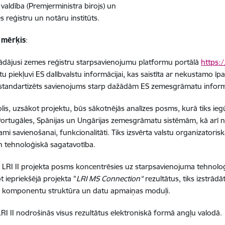
 valdība (Premjerministra birojs) un
s reģistru un notāru institūts.
 mērķis
:
trādājusi zemes reģistru starpsavienojumu platformu portālā
https:/
tu piekļuvi ES dalībvalstu informācijai, kas saistīta ar nekustamo īp
 standartizēts savienojums starp dažādām ES zemesgrāmatu inform
olis, uzsākot projektu, būs sākotnējās analīzes posms, kurā tiks ie
 Portugāles, Spānijas un Ungārijas zemesgrāmatu sistēmām, kā arī 
mi savienošanai, funkcionalitāti. Tiks izsvērta valstu organizatoriskā
n tehnoloģiskā sagatavotība.
LRI II projekta posms koncentrēsies uz starpsavienojuma tehnoloģ
t iepriekšējā projekta "
LRI MS Connection"
rezultātus, tiks izstrādā
o komponentu struktūra un datu apmaiņas moduļi.
LRI II nodrošinās visus rezultātus elektroniskā formā angļu valodā.