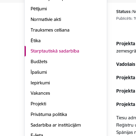
Pētījumi
Statuss:
N
Publicēts: 
Normatīvie akti
Trauksmes celšana
Ētika
Projekta
zemesgrām
Starptautiskā sadarbība
Budžets
Vadošais 
Īpašumi
Projekta
Iepirkumi
Projekta
Vakances
Projekti
Projekta
Privātuma politika
Tiesu admi
Sadarbība ar institūcijām
Reģistru 
Spānijas 
E-lieta