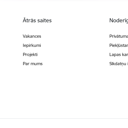
Kājene
Ātrās saites
Noderīg
Vakances
Privātuma
Iepirkumi
Piekļūsta
Projekti
Lapas kar
Par mums
Sīkdatņu 