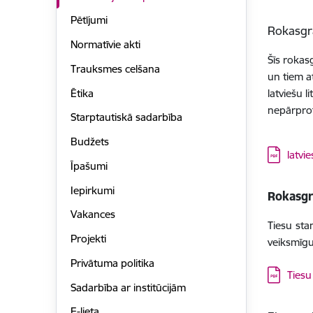
Pētījumi
Rokasgr
Normatīvie akti
Šīs rokas
Trauksmes celšana
un tiem a
Ētika
latviešu l
nepārpro
Starptautiskā sadarbība
Budžets
Lejupielā
latv
Īpašumi
Iepirkumi
Rokasgrā
Vakances
Tiesu sta
Projekti
veiksmīgu
Privātuma politika
Lejupielā
Tiesu
Sadarbība ar institūcijām
E-lieta