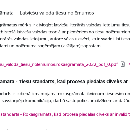
āmata - Latviešu valoda tiesu nolēmumos
grāmatas mērķis ir atvieglot latviešu literārās valodas lietojumu tie
tbilstošā latviešu valodas teorijā ar piemēriem no tiesu nolēmumie
iterārās valodas lietojumu, autore vēlas uzsvērt, ka ir svarīgi, lai t
tami un nolēmuma saņēmējam (lasītājam) saprotami.
dēt:
iesu_valoda_tiesu_nolemumos.rokasgramata_2022_pdf_0.pdf
mata - Tiesu standarts, kad procesā piedalās cilvēks ar i
ndarts ir ikdienā izmantojama rokasgrāmata ikvienam tiesnesim un 
 savstarpējo komunikāciju, darbā sastopoties ar cilvēkiem ar dažāda 
dēt:
 standarts - Rokasgrāmata, kad procesā piedalās cilvēks ar invalidit