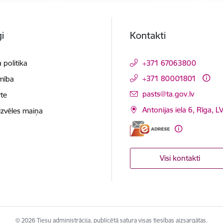
i
Kontakti
 politika
+371 67063800
+371 80001801
mība
E-pasts:
pasts@ta.gov.lv
te
Antonijas iela 6, Rīga, L
izvēles maiņa
Visi kontakti
© 2026 Tiesu administrācija, publicētā satura visas tiesības aizsargātas.