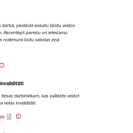
su darbā, piedāvāt ieskatu kļūdu veidos
m. Akcentējot pareizu un ieteicamu
iesas nolēmumi būtu valodas ziņā
nvaliditāti
tiesas darbiniekam, kas palīdzēs veidot
veida invaliditāti.
āti