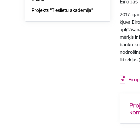
Eiropas
Projekts "Tieslietu akadēmija"
2017. gad
kļuva Eir
apķīlāšan
mērķis ir
banku kon
nodrošinā
līdzekļus 
Lejupielā
Eirop
Proj
kon