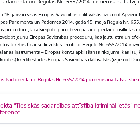
 Parlamenta un Regulas Nr. 655/2014 piemērošana Latvij
a 18. janvārī visās Eiropas Savienības dalībvalstīs, izņemot Apvieno
opas Parlamenta un Padomes 2014. gada 15. maija Regula Nr. 655/
as procedūru, lai atvieglotu pārrobežu parādu piedziņu civillietās
 izveidot jaunu Eiropas Savienības procedūru, kas ļautu ātrā un efekt
tos turētos finanšu līdzekļus. Proti, ar Regulu Nr. 655/2014 ir iz
šanas instruments – Eiropas kontu apķīlāšanas rīkojums, kas ļauj 
(kontus) kredītiestādēs Eiropas Savienības dalībvalstīs (izņemot Dāni
dēt:
as Parlamenta un Regulas Nr. 655/2014 piemērošana Latvijā shē
ekta “Tiesiskās sadarbības attīstība krimināllietās” 
ference