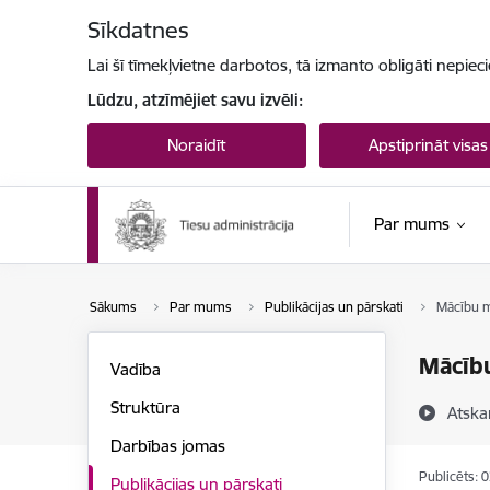
Pāriet uz lapas saturu
Sīkdatnes
Lai šī tīmekļvietne darbotos, tā izmanto obligāti nepiec
Lūdzu, atzīmējiet savu izvēli:
Noraidīt
Apstiprināt visas
Par mums
Sākums
Par mums
Publikācijas un pārskati
Mācību m
Mācību
Vadība
Struktūra
Atska
Darbības jomas
Publicēts: 
Publikācijas un pārskati