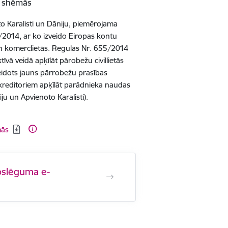
ā shēmās
to Karalisti un Dāniju, piemērojama
2014, ar ko izveido Eiropas kontu
 un komerclietās. Regulas Nr. 655/2014
īvā veidā apķīlāt pārobežu civillietās
veidots jauns pārrobežu prasības
kreditoriem apķīlāt parādnieka naudas
ju un Apvienoto Karalisti).
mās
noslēguma e-