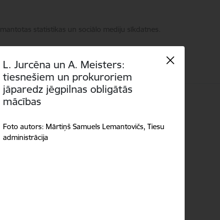
zmantotas statistikas un sociālo mediju sīkdatnes.
L. Jurcēna un A. Meisters:
tiesnešiem un prokuroriem
jāparedz jēgpilnas obligātās
mācības
Language
Meklēt
Piekļūstamība
Foto autors: Mārtiņš Samuels Lemantovičs, Tiesu
administrācija