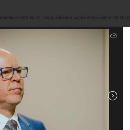
iešamās sīkdatnes. Ar Jūsu piekrišanu papildus šajā vietnē var tikt i
Pārvaldīt sīkdatnes
Pakalpojumi
Aktualitātes
Kontakti