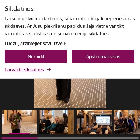
Pāriet uz lapas saturu
Sīkdatnes
1 / 14
Spied
lai meklētu
Enter
Lai šī tīmekļvietne darbotos, tā izmanto obligāti nepieciešamās
sīkdatnes. Ar Jūsu piekrišanu papildus šajā vietnē var tikt
izmantotas statistikas un sociālo mediju sīkdatnes.
Lūdzu, atzīmējiet savu izvēli:
Noraidīt
Apstiprināt visas
Pārvaldīt sīkdatnes