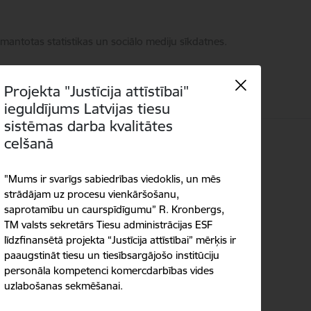
zmantotas statistikas un sociālo mediju sīkdatnes.
Projekta "Justīcija attīstībai"
ieguldījums Latvijas tiesu
sistēmas darba kvalitātes
celšanā
Language
Meklēt
Piekļūstamība
"Mums ir svarīgs sabiedrības viedoklis, un mēs
strādājam uz procesu vienkāršošanu,
saprotamību un caurspīdīgumu” R. Kronbergs,
TM valsts sekretārs Tiesu administrācijas ESF
līdzfinansētā projekta “Justīcija attīstībai” mērķis ir
paaugstināt tiesu un tiesībsargājošo institūciju
personāla kompetenci komercdarbības vides
uzlabošanas sekmēšanai.