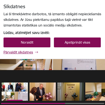
Pāriet uz lapas saturu
Sīkdatnes
1 / 6
Spied
lai meklētu
Enter
Lai šī tīmekļvietne darbotos, tā izmanto obligāti nepieciešamās
sīkdatnes. Ar Jūsu piekrišanu papildus šajā vietnē var tikt
izmantotas statistikas un sociālo mediju sīkdatnes.
Lūdzu, atzīmējiet savu izvēli:
Noraidīt
Apstiprināt visas
Pārvaldīt sīkdatnes