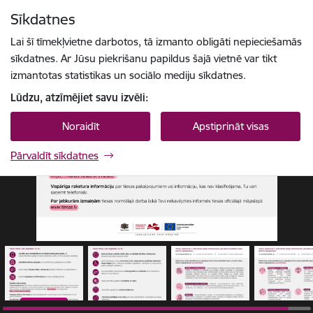
Pāriet uz lapas saturu
Sīkdatnes
1 / 4
Spied
lai meklētu
Enter
Lai šī tīmekļvietne darbotos, tā izmanto obligāti nepieciešamās
sīkdatnes. Ar Jūsu piekrišanu papildus šajā vietnē var tikt
izmantotas statistikas un sociālo mediju sīkdatnes.
Lūdzu, atzīmējiet savu izvēli:
Noraidīt
Apstiprināt visas
Pārvaldīt sīkdatnes