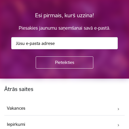
Esi pirmais, kurš uzzina!
Piesakies jaunumu saņemšanai savā e-pastā.
Kājene
Ātrās saites
Vakances
Iepirkumi