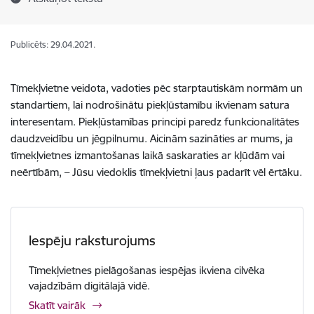
Publicēts: 29.04.2021.
Tīmekļvietne
veidota
,
vadoties
pēc
starptautiskām
normām
un
standartiem
,
lai
nodrošinātu
piekļūstamību
ikvienam
satura
interesentam
.
Piekļūstamības
principi
paredz
funkcionalitātes
daudzveidību
un
jēgpilnumu
.
Aicinām
sazināties
ar
mums, ja
tīmekļvietnes
izmantošanas
laikā
saskaraties
ar
kļūdām
vai
neērtībām
, –
Jūsu
viedoklis
tīmekļvietni
ļaus
padarīt
vēl
ērtāku.
Iespēju raksturojums
Tīmekļvietnes pielāgošanas iespējas ikviena cilvēka
vajadzībām digitālajā vidē.
Skatīt vairāk