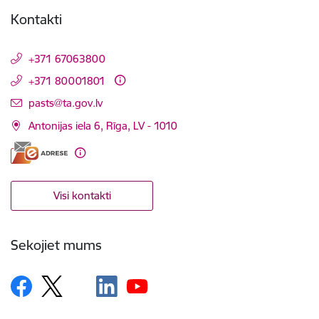
Kontakti
+371 67063800
+371 80001801
E-pasts:
pasts@ta.gov.lv
Antonijas iela 6, Rīga, LV - 1010
Visi kontakti
Sekojiet mums