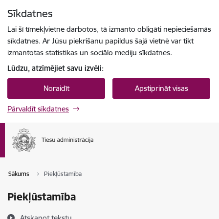
Pāriet uz lapas saturu
Sīkdatnes
Spied
lai meklētu
Enter
Lai šī tīmekļvietne darbotos, tā izmanto obligāti nepieciešamās
sīkdatnes. Ar Jūsu piekrišanu papildus šajā vietnē var tikt
izmantotas statistikas un sociālo mediju sīkdatnes.
Lūdzu, atzīmējiet savu izvēli:
Noraidīt
Apstiprināt visas
Pārvaldīt sīkdatnes
Sākums
Piekļūstamība
Piekļūstamība
Atskaņot tekstu