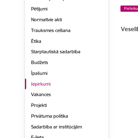
Pētījumi
Pieteik
Normatīvie akti
Vesel
Trauksmes celšana
Ētika
Starptautiskā sadarbība
Budžets
Īpašumi
Iepirkumi
Vakances
Projekti
Privātuma politika
Sadarbība ar institūcijām
E-lieta