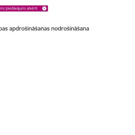
umi/piedāvājumi atvērti
ības apdrošināšanas nodrošināšana