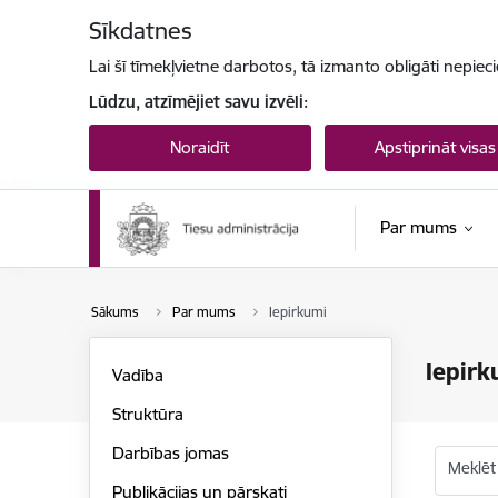
Pāriet uz lapas saturu
Sīkdatnes
Lai šī tīmekļvietne darbotos, tā izmanto obligāti nepiec
Lūdzu, atzīmējiet savu izvēli:
Noraidīt
Apstiprināt visas
Par mums
Sākums
Par mums
Iepirkumi
Iepirk
Vadība
Struktūra
Darbības jomas
Meklēt
Publikācijas un pārskati