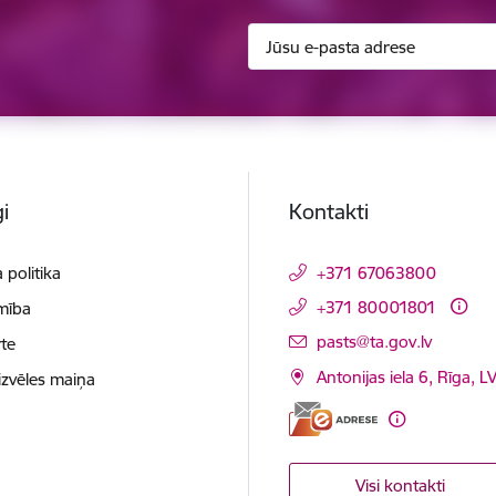
i
Kontakti
 politika
+371 67063800
+371 80001801
mība
E-pasts:
pasts@ta.gov.lv
te
Antonijas iela 6, Rīga, L
izvēles maiņa
Visi kontakti