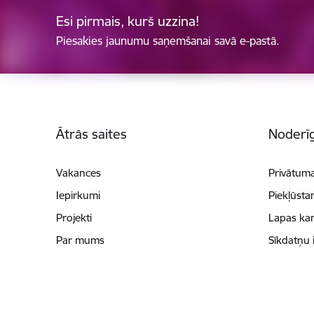
Esi pirmais, kurš uzzina!
Piesakies jaunumu saņemšanai savā e-pastā.
Kājene
Ātrās saites
Noderīg
Vakances
Privātuma
Iepirkumi
Piekļūsta
Projekti
Lapas kar
Par mums
Sīkdatņu 