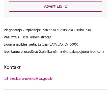
Atvērt EIS
Piegādātājs / izpildītājs:
''Biznesa augstskola Turība'' SIA
Pasūtītājs
Tiesu administrācija
Līguma izpildes vieta
Latvija (LATVIJA), LV-0000
Iepirkuma procedūra
2.pielikumā minēto pakalpojumu iepirkumi
Kontakti
E-pasts:
ilze.baranovska@ta.gov.lv