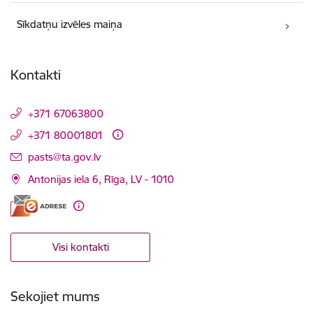
Sīkdatņu izvēles maiņa
Kontakti
+371 67063800
+371 80001801
E-pasts:
pasts@ta.gov.lv
Antonijas iela 6, Rīga, LV - 1010
Visi kontakti
Sekojiet mums