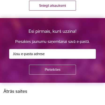
Sniegt atsauksmi
Esi pirmais, kurš uzzina!
Piesakies jaunumu saņemšanai savā e-pastā.
Kājene
Ātrās saites