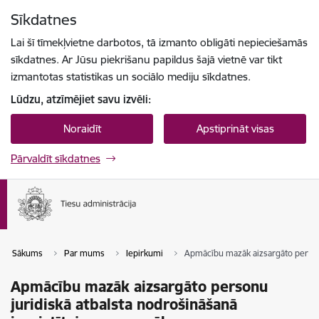
Pāriet uz lapas saturu
Sīkdatnes
Spied
lai meklētu
Enter
Lai šī tīmekļvietne darbotos, tā izmanto obligāti nepieciešamās
sīkdatnes. Ar Jūsu piekrišanu papildus šajā vietnē var tikt
izmantotas statistikas un sociālo mediju sīkdatnes.
Lūdzu, atzīmējiet savu izvēli:
Noraidīt
Apstiprināt visas
Pārvaldīt sīkdatnes
Sākums
Par mums
Iepirkumi
Apmācību mazāk aizsargāto person
Apmācību mazāk aizsargāto personu
juridiskā atbalsta nodrošināšanā