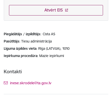
Atvērt EIS
Piegādātājs / izpildītājs:
Cista AS
Pasūtītājs
Tiesu administrācija
Līguma izpildes vieta
Rīga (LATVIJA), 1010
Iepirkuma procedūra
Mazie iepirkumi
Kontakti
E-pasts:
inese.skrodele@ta.gov.lv