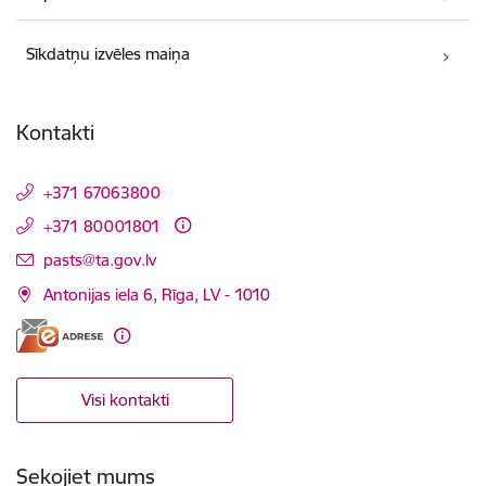
Sīkdatņu izvēles maiņa
Kontakti
+371 67063800
+371 80001801
E-pasts:
pasts@ta.gov.lv
Antonijas iela 6, Rīga, LV - 1010
Visi kontakti
Sekojiet mums