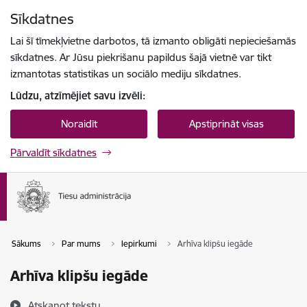
Pāriet uz lapas saturu
Sīkdatnes
Spied
lai meklētu
Enter
Lai šī tīmekļvietne darbotos, tā izmanto obligāti nepieciešamās
sīkdatnes. Ar Jūsu piekrišanu papildus šajā vietnē var tikt
izmantotas statistikas un sociālo mediju sīkdatnes.
Lūdzu, atzīmējiet savu izvēli:
Noraidīt
Apstiprināt visas
Pārvaldīt sīkdatnes
Sākums
Par mums
Iepirkumi
Arhīva klipšu iegāde
Arhīva klipšu iegāde
Atskaņot tekstu