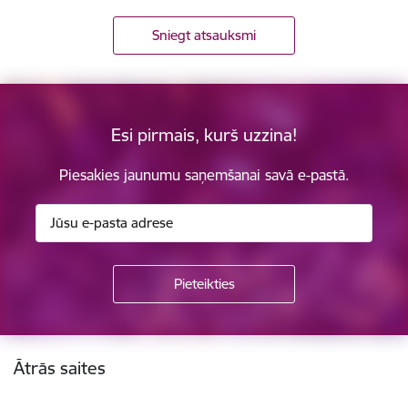
Sniegt atsauksmi
Esi pirmais, kurš uzzina!
Piesakies jaunumu saņemšanai savā e-pastā.
Kājene
Ātrās saites