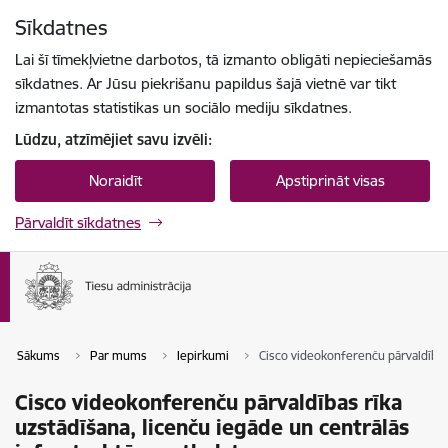
Pāriet uz lapas saturu
Sīkdatnes
Spied
lai meklētu
Enter
Lai šī tīmekļvietne darbotos, tā izmanto obligāti nepieciešamās
sīkdatnes. Ar Jūsu piekrišanu papildus šajā vietnē var tikt
izmantotas statistikas un sociālo mediju sīkdatnes.
Lūdzu, atzīmējiet savu izvēli:
Noraidīt
Apstiprināt visas
Pārvaldīt sīkdatnes
Sākums
Par mums
Iepirkumi
Cisco videokonferenču pārvaldības 
Cisco videokonferenču pārvaldības rīka
uzstādīšana, licenču iegāde un centrālās