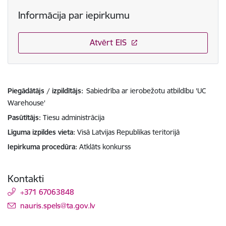
Informācija par iepirkumu
Atvērt EIS
Piegādātājs / izpildītājs:
Sabiedrība ar ierobežotu atbildību 'UC
Warehouse'
Pasūtītājs
Tiesu administrācija
Līguma izpildes vieta
Visā Latvijas Republikas teritorijā
Iepirkuma procedūra
Atklāts konkurss
Kontakti
+371 67063848
E-pasts:
nauris.spels@ta.gov.lv