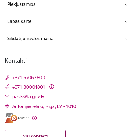
Piekļūstamība
Lapas karte
Sīkdatņu izvēles maiņa
Kontakti
+371 67063800
+371 80001801
E-pasts:
pasts@ta.gov.lv
Antonijas iela 6, Rīga, LV - 1010
Visi kontakti