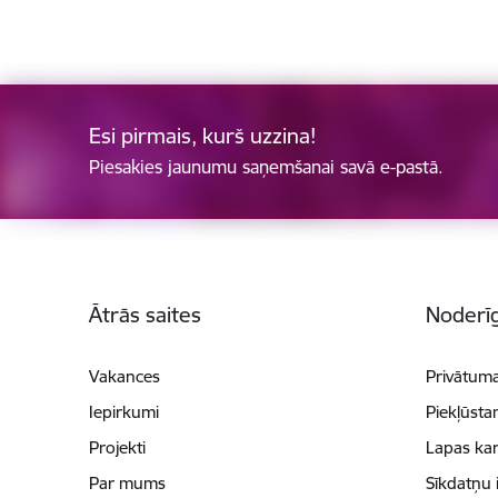
Esi pirmais, kurš uzzina!
Piesakies jaunumu saņemšanai savā e-pastā.
Kājene
Ātrās saites
Noderīg
Vakances
Privātuma
Iepirkumi
Piekļūsta
Projekti
Lapas kar
Par mums
Sīkdatņu 