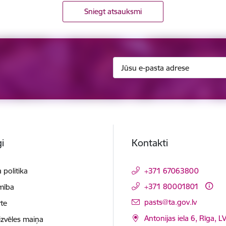
Sniegt atsauksmi
i
Kontakti
 politika
+371 67063800
+371 80001801
mība
E-pasts:
pasts@ta.gov.lv
te
Antonijas iela 6, Rīga, L
izvēles maiņa