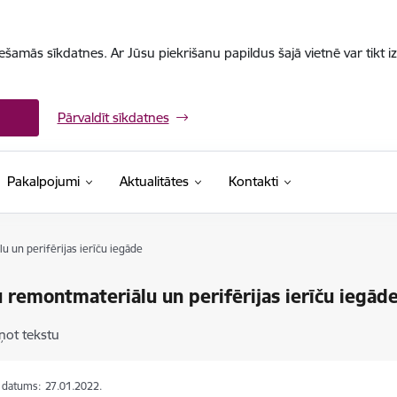
iešamās sīkdatnes. Ar Jūsu piekrišanu papildus šajā vietnē var tikt i
Pārvaldīt sīkdatnes
Pakalpojumi
Aktualitātes
Kontakti
 un perifērijas ierīču iegāde
 remontmateriālu un perifērijas ierīču iegād
ņot tekstu
s datums:
27.01.2022.