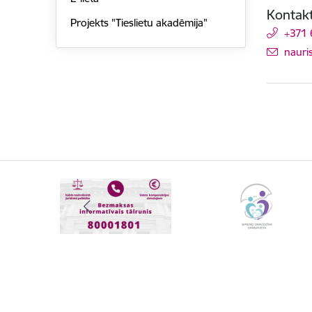
Kontakt
Projekts "Tieslietu akadēmija"
+371
E-pas
nauri