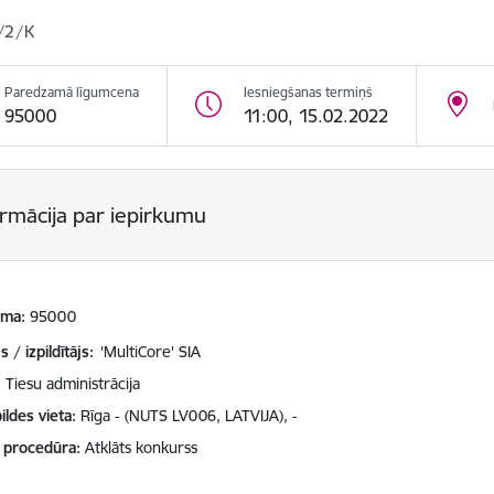
/2/K
Paredzamā līgumcena
Iesniegšanas termiņš
95000
11:00, 15.02.2022
ormācija par iepirkumu
mma
95000
 / izpildītājs:
'MultiCore' SIA
Tiesu administrācija
ildes vieta
Rīga - (NUTS LV006, LATVIJA), -
 procedūra
Atklāts konkurss