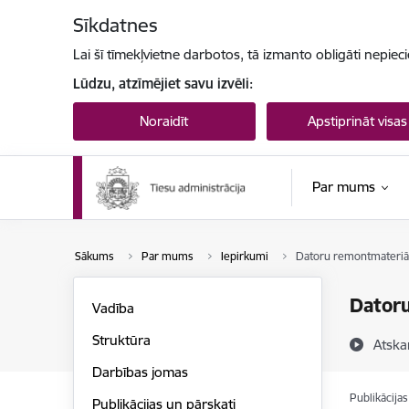
Pāriet uz lapas saturu
Sīkdatnes
Lai šī tīmekļvietne darbotos, tā izmanto obligāti nepiec
Lūdzu, atzīmējiet savu izvēli:
Noraidīt
Apstiprināt visas
Par mums
Sākums
Par mums
Iepirkumi
Datoru remontmateriālu
Datoru
Vadība
Struktūra
Atska
Darbības jomas
Publikācija
Publikācijas un pārskati