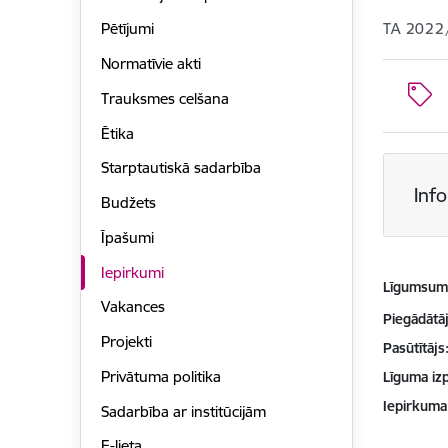
TA 2022
Pētījumi
Normatīvie akti
Trauksmes celšana
Ētika
Starptautiskā sadarbība
Inf
Budžets
Īpašumi
Iepirkumi
Līgumsu
Vakances
Piegādātājs
Projekti
Pasūtītājs
Privātuma politika
Līguma izp
Iepirkuma
Sadarbība ar institūcijām
E-lieta