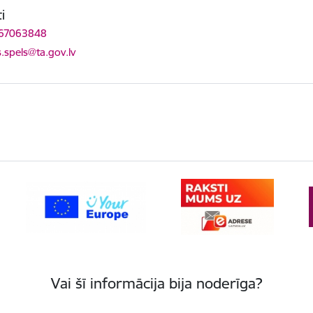
i
 67063848
ts:
s.spels@ta.gov.lv
Vai šī informācija bija noderīga?