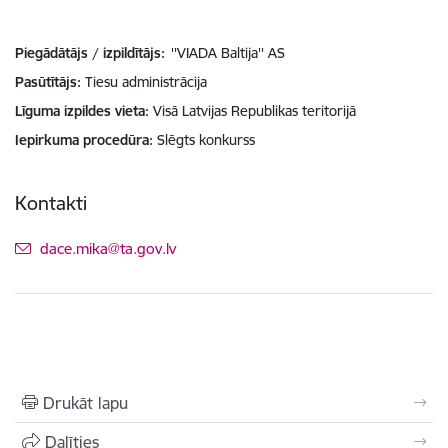
Piegādātājs / izpildītājs:
''VIADA Baltija'' AS
Pasūtītājs
Tiesu administrācija
Līguma izpildes vieta
Visā Latvijas Republikas teritorijā
Iepirkuma procedūra
Slēgts konkurss
Kontakti
E-pasts:
dace.mika@ta.gov.lv
Drukāt lapu
Dalīties