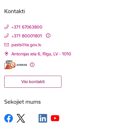
Kontakti
+371 67063800
+371 80001801
E-pasts:
pasts@ta.gov.lv
Antonijas iela 6, Rīga, LV - 1010
Visi kontakti
Sekojiet mums