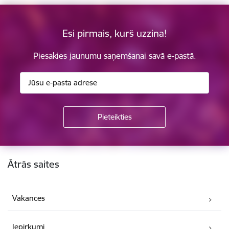
Esi pirmais, kurš uzzina!
Piesakies jaunumu saņemšanai savā e-pastā.
Kājene
Ātrās saites
Vakances
Iepirkumi