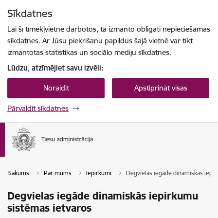
Pāriet uz lapas saturu
Sīkdatnes
Spied
lai meklētu
Enter
Lai šī tīmekļvietne darbotos, tā izmanto obligāti nepieciešamās
sīkdatnes. Ar Jūsu piekrišanu papildus šajā vietnē var tikt
izmantotas statistikas un sociālo mediju sīkdatnes.
Lūdzu, atzīmējiet savu izvēli:
Noraidīt
Apstiprināt visas
Pārvaldīt sīkdatnes
Sākums
Par mums
Iepirkumi
Degvielas iegāde dinamiskās iepi
Degvielas iegāde dinamiskās iepirkumu
sistēmas ietvaros