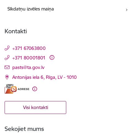
Sīkdatņu izvēles maiņa
Kontakti
+371 67063800
+371 80001801
E-pasts:
pasts@ta.gov.lv
Antonijas iela 6, Rīga, LV - 1010
Visi kontakti
Sekojiet mums