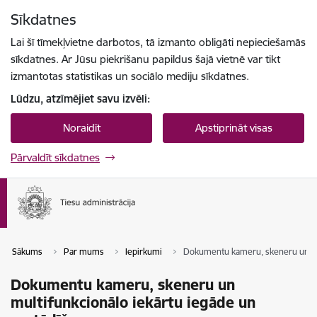
Pāriet uz lapas saturu
Sīkdatnes
Spied
lai meklētu
Enter
Lai šī tīmekļvietne darbotos, tā izmanto obligāti nepieciešamās
sīkdatnes. Ar Jūsu piekrišanu papildus šajā vietnē var tikt
izmantotas statistikas un sociālo mediju sīkdatnes.
Lūdzu, atzīmējiet savu izvēli:
Noraidīt
Apstiprināt visas
Pārvaldīt sīkdatnes
Sākums
Par mums
Iepirkumi
Dokumentu kameru, skeneru un mul
Dokumentu kameru, skeneru un
multifunkcionālo iekārtu iegāde un