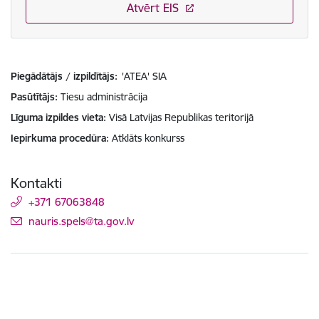
Atvērt EIS
Piegādātājs / izpildītājs:
'ATEA' SIA
Pasūtītājs
Tiesu administrācija
Līguma izpildes vieta
Visā Latvijas Republikas teritorijā
Iepirkuma procedūra
Atklāts konkurss
Kontakti
+371 67063848
E-pasts:
nauris.spels@ta.gov.lv