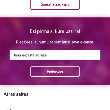
Sniegt atsauksmi
Esi pirmais, kurš uzzina!
Piesakies jaunumu saņemšanai savā e-pastā.
Kājene
Ātrās saites