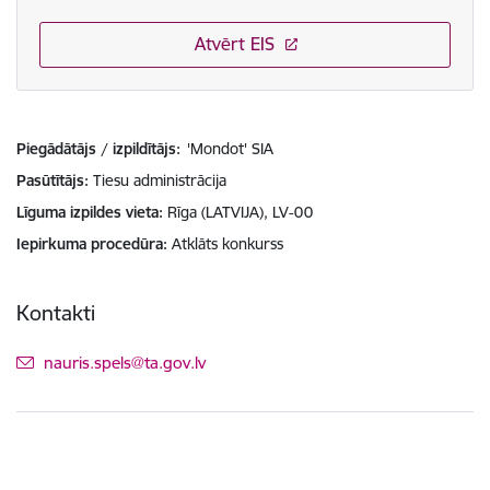
Atvērt EIS
Piegādātājs / izpildītājs:
'Mondot' SIA
Pasūtītājs
Tiesu administrācija
Līguma izpildes vieta
Rīga (LATVIJA), LV-00
Iepirkuma procedūra
Atklāts konkurss
Kontakti
E-pasts:
nauris.spels@ta.gov.lv