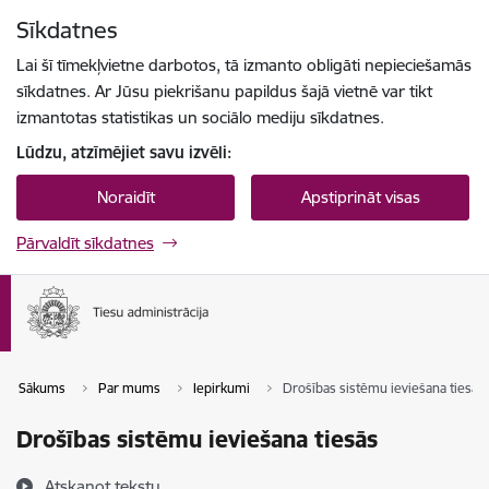
Pāriet uz lapas saturu
Sīkdatnes
Spied
lai meklētu
Enter
Lai šī tīmekļvietne darbotos, tā izmanto obligāti nepieciešamās
sīkdatnes. Ar Jūsu piekrišanu papildus šajā vietnē var tikt
izmantotas statistikas un sociālo mediju sīkdatnes.
Lūdzu, atzīmējiet savu izvēli:
Noraidīt
Apstiprināt visas
Pārvaldīt sīkdatnes
Sākums
Par mums
Iepirkumi
Drošības sistēmu ieviešana tiesās
Drošības sistēmu ieviešana tiesās
Atskaņot tekstu