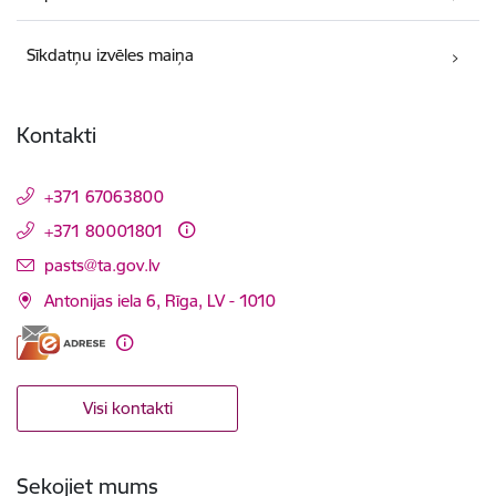
Sīkdatņu izvēles maiņa
Kontakti
+371 67063800
+371 80001801
E-pasts:
pasts@ta.gov.lv
Antonijas iela 6, Rīga, LV - 1010
Visi kontakti
Sekojiet mums