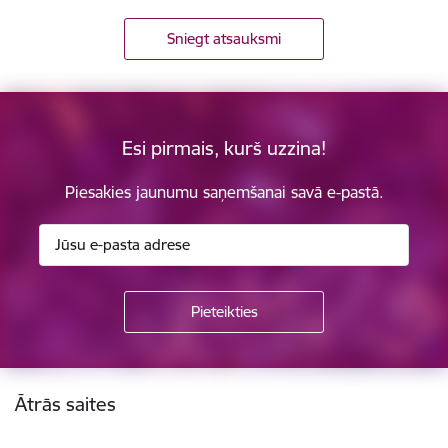
Sniegt atsauksmi
Esi pirmais, kurš uzzina!
Piesakies jaunumu saņemšanai savā e-pastā.
Kājene
Ātrās saites