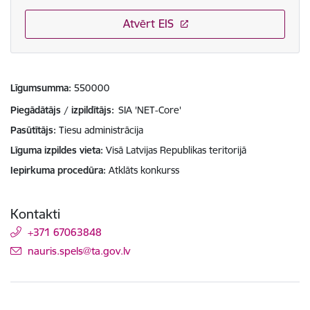
Atvērt EIS
Līgumsumma
550000
Piegādātājs / izpildītājs:
SIA 'NET-Core'
Pasūtītājs
Tiesu administrācija
Līguma izpildes vieta
Visā Latvijas Republikas teritorijā
Iepirkuma procedūra
Atklāts konkurss
Kontakti
+371 67063848
E-pasts:
nauris.spels@ta.gov.lv