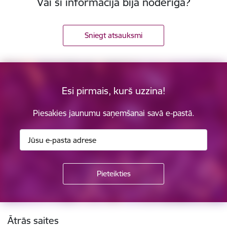
Vai šī informācija bija noderīga?
Sniegt atsauksmi
Esi pirmais, kurš uzzina!
Piesakies jaunumu saņemšanai savā e-pastā.
Kājene
Ātrās saites