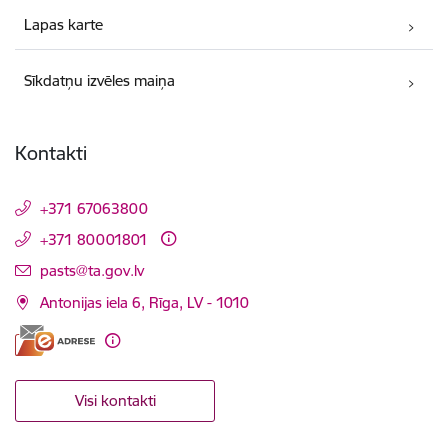
Lapas karte
Sīkdatņu izvēles maiņa
Kontakti
+371 67063800
+371 80001801
E-pasts:
pasts@ta.gov.lv
Antonijas iela 6, Rīga, LV - 1010
Visi kontakti