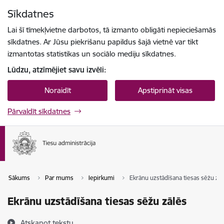
Pāriet uz lapas saturu
Sīkdatnes
Spied
lai meklētu
Enter
Lai šī tīmekļvietne darbotos, tā izmanto obligāti nepieciešamās
sīkdatnes. Ar Jūsu piekrišanu papildus šajā vietnē var tikt
izmantotas statistikas un sociālo mediju sīkdatnes.
Lūdzu, atzīmējiet savu izvēli:
Noraidīt
Apstiprināt visas
Pārvaldīt sīkdatnes
Sākums
Par mums
Iepirkumi
Ekrānu uzstādīšana tiesas sēžu zāl
Ekrānu uzstādīšana tiesas sēžu zālēs
Atskaņot tekstu