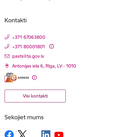
Kontakti
+371 67063800
+371 80001801
E-pasts:
pasts@ta.gov.lv
Antonijas iela 6, Rīga, LV - 1010
Visi kontakti
Sekojiet mums