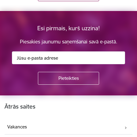
Esi pirmais, kurš uzzina!
Piesakies jaunumu saņemšanai savā e-pastā.
Kājene
Ātrās saites
Vakances