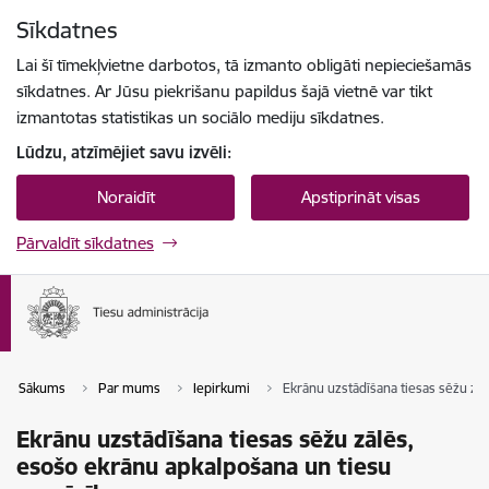
Pāriet uz lapas saturu
Sīkdatnes
Spied
lai meklētu
Enter
Lai šī tīmekļvietne darbotos, tā izmanto obligāti nepieciešamās
sīkdatnes. Ar Jūsu piekrišanu papildus šajā vietnē var tikt
izmantotas statistikas un sociālo mediju sīkdatnes.
Lūdzu, atzīmējiet savu izvēli:
Noraidīt
Apstiprināt visas
Pārvaldīt sīkdatnes
Sākums
Par mums
Iepirkumi
Ekrānu uzstādīšana tiesas sēžu zā
Ekrānu uzstādīšana tiesas sēžu zālēs,
esošo ekrānu apkalpošana un tiesu