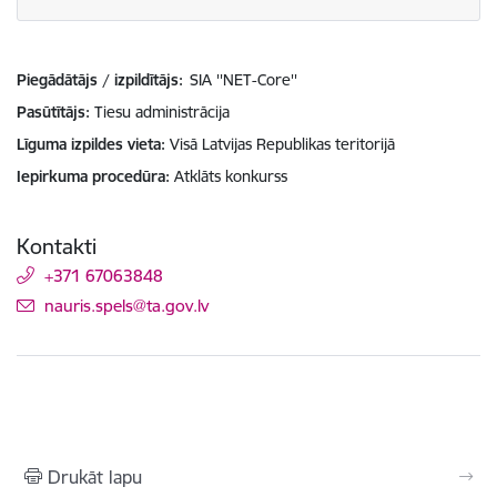
Piegādātājs / izpildītājs:
SIA ''NET-Core''
Pasūtītājs
Tiesu administrācija
Līguma izpildes vieta
Visā Latvijas Republikas teritorijā
Iepirkuma procedūra
Atklāts konkurss
Kontakti
+371 67063848
E-pasts:
nauris.spels@ta.gov.lv
Drukāt lapu