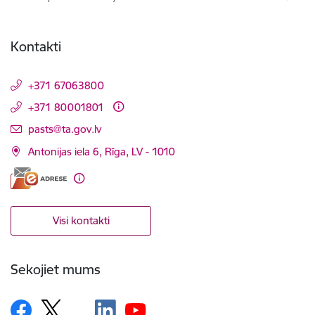
Kontakti
+371 67063800
+371 80001801
E-pasts:
pasts@ta.gov.lv
Antonijas iela 6, Rīga, LV - 1010
Visi kontakti
Sekojiet mums