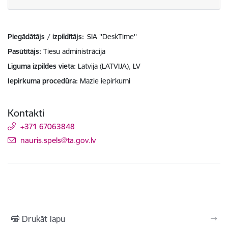
Piegādātājs / izpildītājs:
SIA ''DeskTime''
Pasūtītājs
Tiesu administrācija
Līguma izpildes vieta
Latvija (LATVIJA), LV
Iepirkuma procedūra
Mazie iepirkumi
Kontakti
+371 67063848
E-pasts:
nauris.spels@ta.gov.lv
Drukāt lapu