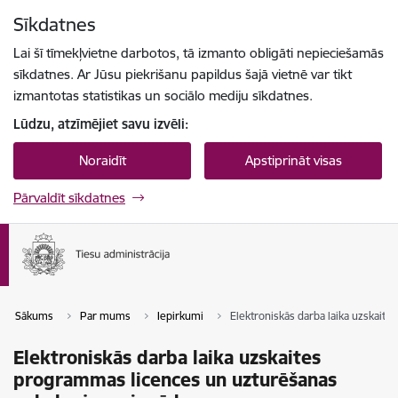
Pāriet uz lapas saturu
Sīkdatnes
Spied
lai meklētu
Enter
Lai šī tīmekļvietne darbotos, tā izmanto obligāti nepieciešamās
sīkdatnes. Ar Jūsu piekrišanu papildus šajā vietnē var tikt
izmantotas statistikas un sociālo mediju sīkdatnes.
Lūdzu, atzīmējiet savu izvēli:
Noraidīt
Apstiprināt visas
Pārvaldīt sīkdatnes
Sākums
Par mums
Iepirkumi
Elektroniskās darba laika uzskait
Elektroniskās darba laika uzskaites
programmas licences un uzturēšanas