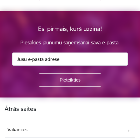
Esi pirmais, kurš uzzina!
Piesakies jaunumu saņemšanai savā e-pastā.
Kājene
Ātrās saites
Vakances