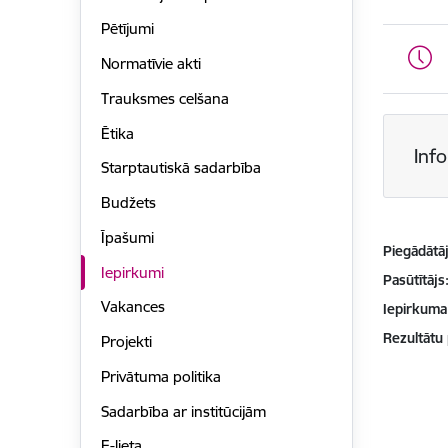
Pētījumi
Normatīvie akti
Trauksmes celšana
Ētika
Inf
Starptautiskā sadarbība
Budžets
Īpašumi
Piegādātājs
Iepirkumi
Pasūtītājs
Vakances
Iepirkuma
Rezultātu
Projekti
Privātuma politika
Sadarbība ar institūcijām
E-lieta