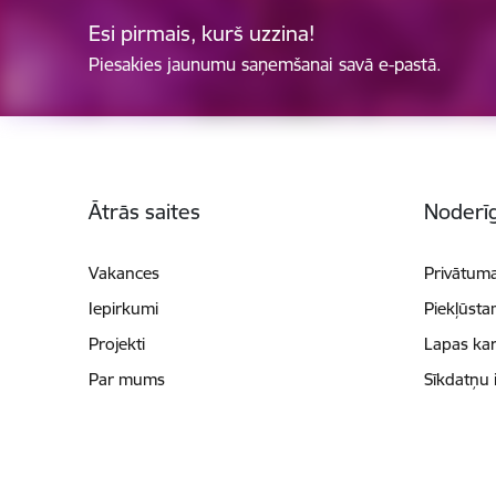
Esi pirmais, kurš uzzina!
Piesakies jaunumu saņemšanai savā e-pastā.
Kājene
Ātrās saites
Noderīg
Vakances
Privātuma
Iepirkumi
Piekļūsta
Projekti
Lapas kar
Par mums
Sīkdatņu 