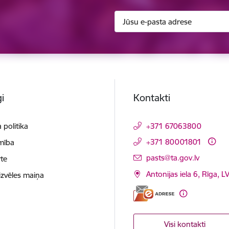
i
Kontakti
 politika
+371 67063800
+371 80001801
mība
E-pasts:
pasts@ta.gov.lv
te
Antonijas iela 6, Rīga, L
izvēles maiņa
Visi kontakti