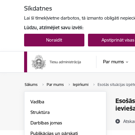
Pāriet uz lapas saturu
Sīkdatnes
Lai šī tīmekļvietne darbotos, tā izmanto obligāti nepiec
Lūdzu, atzīmējiet savu izvēli:
Noraidīt
Apstiprināt visas
Par mums
Sākums
Par mums
Iepirkumi
Esošās situācijas izpē
Esošās
Vadība
ievieš
Struktūra
Atska
Darbības jomas
Publikācijas un pārskati