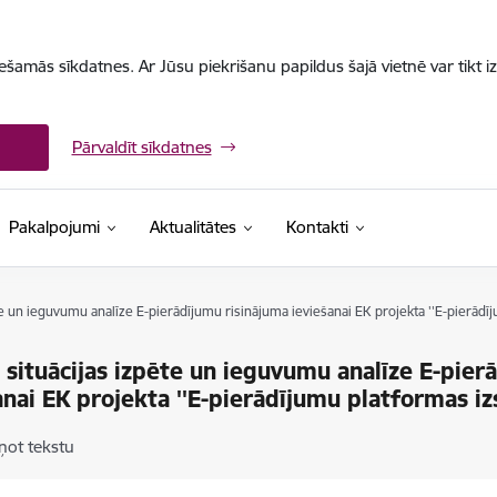
iešamās sīkdatnes. Ar Jūsu piekrišanu papildus šajā vietnē var tikt i
Pārvaldīt sīkdatnes
Pakalpojumi
Aktualitātes
Kontakti
te un ieguvumu analīze E-pierādījumu risinājuma ieviešanai EK projekta ''E-pierādī
 situācijas izpēte un ieguvumu analīze E-pier
anai EK projekta ''E-pierādījumu platformas iz
ņot tekstu