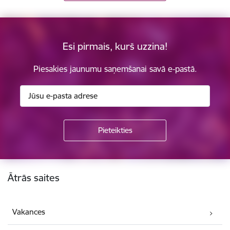
Esi pirmais, kurš uzzina!
Piesakies jaunumu saņemšanai savā e-pastā.
Kājene
Ātrās saites
Vakances