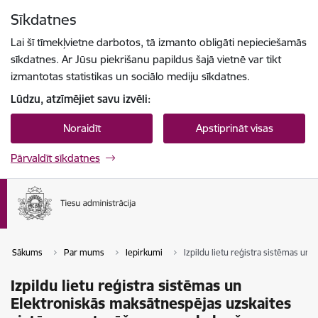
Pāriet uz lapas saturu
Sīkdatnes
Spied
lai meklētu
Enter
Lai šī tīmekļvietne darbotos, tā izmanto obligāti nepieciešamās
sīkdatnes. Ar Jūsu piekrišanu papildus šajā vietnē var tikt
izmantotas statistikas un sociālo mediju sīkdatnes.
Lūdzu, atzīmējiet savu izvēli:
Noraidīt
Apstiprināt visas
Pārvaldīt sīkdatnes
Sākums
Par mums
Iepirkumi
Izpildu lietu reģistra sistēmas u
Izpildu lietu reģistra sistēmas un
Elektroniskās maksātnespējas uzskaites