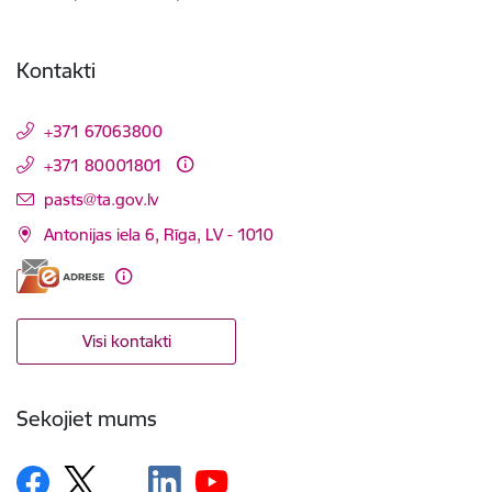
Kontakti
+371 67063800
+371 80001801
E-pasts:
pasts@ta.gov.lv
Antonijas iela 6, Rīga, LV - 1010
Visi kontakti
Sekojiet mums