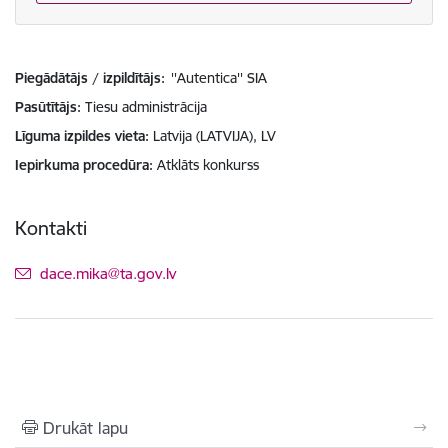
Piegādātājs / izpildītājs:
''Autentica'' SIA
Pasūtītājs
Tiesu administrācija
Līguma izpildes vieta
Latvija (LATVIJA), LV
Iepirkuma procedūra
Atklāts konkurss
Kontakti
E-pasts:
dace.mika@ta.gov.lv
Drukāt lapu