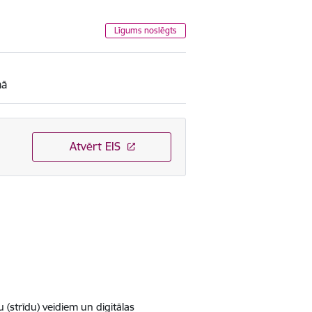
Līgums noslēgts
mā
Atvērt EIS
(strīdu) veidiem un digitālas