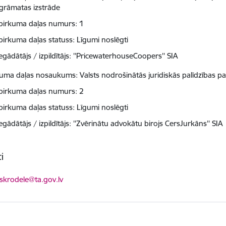
grāmatas izstrāde
pirkuma daļas numurs: 1
pirkuma daļas statuss: Līgumi noslēgti
egādātājs / izpildītājs: ''PricewaterhouseCoopers'' SIA
kuma daļas nosaukums: Valsts nodrošinātās juridiskās palīdzības pa
pirkuma daļas numurs: 2
pirkuma daļas statuss: Līgumi noslēgti
egādātājs / izpildītājs: ''Zvērinātu advokātu birojs CersJurkāns'' SIA
i
ts:
.skrodele@ta.gov.lv