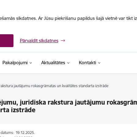
iešamās sīkdatnes. Ar Jūsu piekrišanu papildus šajā vietnē var tikt i
Pārvaldīt sīkdatnes
Pakalpojumi
Aktualitātes
Kontakti
 rakstura jautājumu rokasgrāmatas un kvalitātes standarta izstrāde
ējumu, juridiska rakstura jautājumu rokasgrā
rta izstrāde
s datums:
19.12.2025.