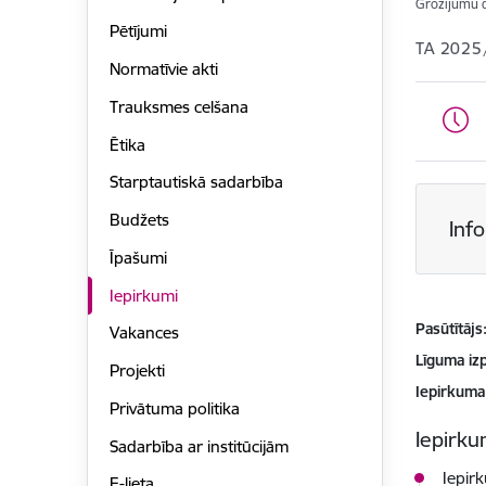
Grozījumu 
Pētījumi
TA 2025
Normatīvie akti
Trauksmes celšana
Ētika
Starptautiskā sadarbība
Budžets
Inf
Īpašumi
Iepirkumi
Pasūtītājs
Vakances
Līguma izp
Projekti
Iepirkuma
Privātuma politika
Iepirkum
Sadarbība ar institūcijām
Iepir
E-lieta