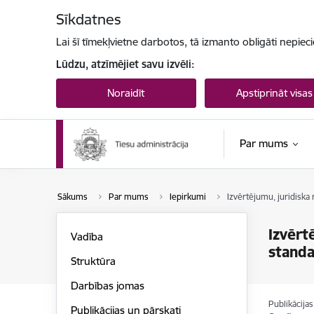
Pāriet uz lapas saturu
Sīkdatnes
Lai šī tīmekļvietne darbotos, tā izmanto obligāti nepiec
Lūdzu, atzīmējiet savu izvēli:
Noraidīt
Apstiprināt visas
Par mums
Sākums
Par mums
Iepirkumi
Izvērtējumu, juridiska
Izvērt
Vadība
standa
Struktūra
Darbības jomas
Publikācija
Publikācijas un pārskati