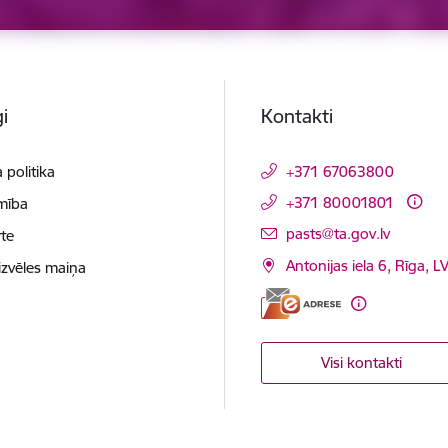
i
Kontakti
 politika
+371 67063800
+371 80001801
mība
E-pasts:
pasts@ta.gov.lv
te
Antonijas iela 6, Rīga, L
izvēles maiņa
Visi kontakti