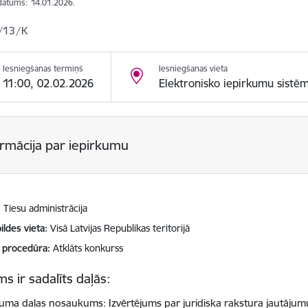
datums:
14.01.2026.
/13/K
Iesniegšanas termiņš
Iesniegšanas vieta
11:00, 02.02.2026
Elektronisko iepirkumu sistē
ormācija par iepirkumu
Tiesu administrācija
ildes vieta
Visā Latvijas Republikas teritorijā
 procedūra
Atklāts konkurss
s ir sadalīts daļās:
kuma daļas nosaukums: Izvērtējums par juridiska rakstura jautājumu 