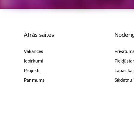
Kājene
Ātrās saites
Noderīg
Vakances
Privātuma
Iepirkumi
Piekļūsta
Projekti
Lapas kar
Par mums
Sīkdatņu 