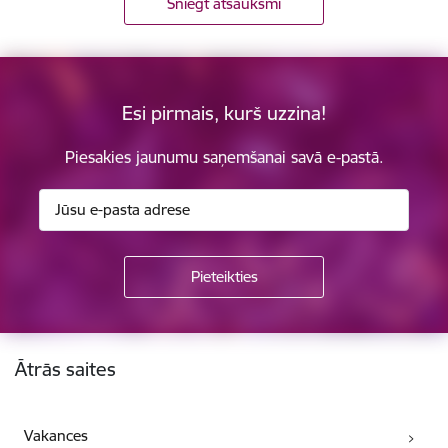
Sniegt atsauksmi
Esi pirmais, kurš uzzina!
Piesakies jaunumu saņemšanai savā e-pastā.
Kājene
Ātrās saites
Vakances