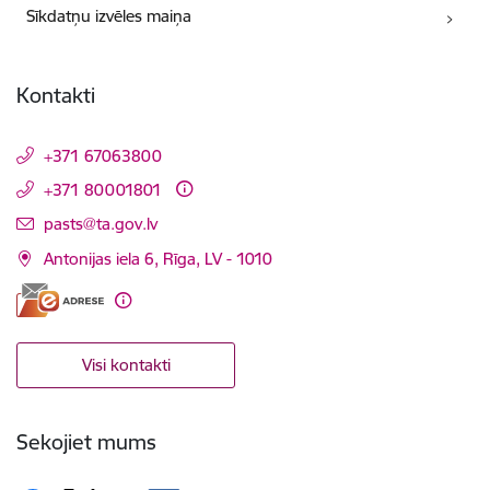
Sīkdatņu izvēles maiņa
Kontakti
+371 67063800
+371 80001801
E-pasts:
pasts@ta.gov.lv
Antonijas iela 6, Rīga, LV - 1010
Visi kontakti
Sekojiet mums