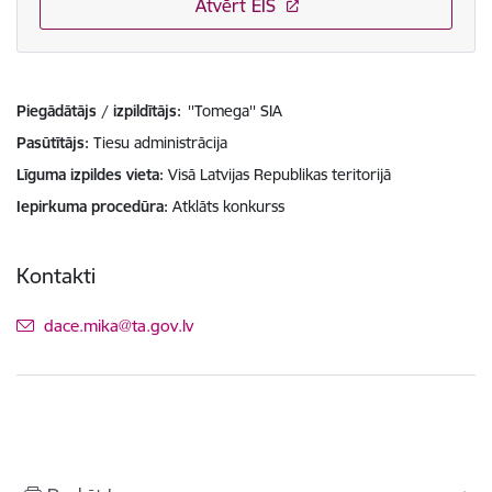
Atvērt EIS
Piegādātājs / izpildītājs:
''Tomega'' SIA
Pasūtītājs
Tiesu administrācija
Līguma izpildes vieta
Visā Latvijas Republikas teritorijā
Iepirkuma procedūra
Atklāts konkurss
Kontakti
E-pasts:
dace.mika@ta.gov.lv