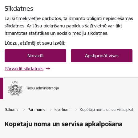
Pāriet uz lapas saturu
Sīkdatnes
Spied
lai meklētu
Enter
Lai šī tīmekļvietne darbotos, tā izmanto obligāti nepieciešamās
sīkdatnes. Ar Jūsu piekrišanu papildus šajā vietnē var tikt
izmantotas statistikas un sociālo mediju sīkdatnes.
Lūdzu, atzīmējiet savu izvēli:
Noraidīt
Apstiprināt visas
Pārvaldīt sīkdatnes
Sākums
Par mums
Iepirkumi
Kopētāju noma un servisa apkalpo
Kopētāju noma un servisa apkalpošana