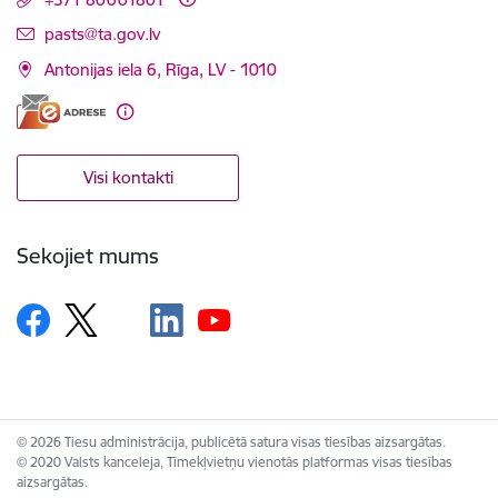
E-pasts:
pasts@ta.gov.lv
Antonijas iela 6, Rīga, LV - 1010
Visi kontakti
Sekojiet mums
© 2026 Tiesu administrācija, publicētā satura visas tiesības aizsargātas.
© 2020 Valsts kanceleja, Tīmekļvietņu vienotās platformas visas tiesības
aizsargātas.