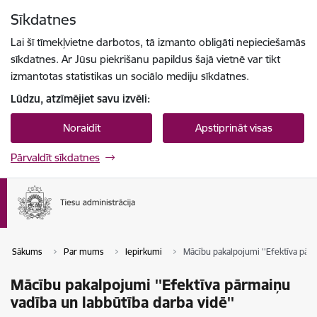
Pāriet uz lapas saturu
Sīkdatnes
Spied
lai meklētu
Enter
Lai šī tīmekļvietne darbotos, tā izmanto obligāti nepieciešamās
sīkdatnes. Ar Jūsu piekrišanu papildus šajā vietnē var tikt
izmantotas statistikas un sociālo mediju sīkdatnes.
Lūdzu, atzīmējiet savu izvēli:
Noraidīt
Apstiprināt visas
Pārvaldīt sīkdatnes
Sākums
Par mums
Iepirkumi
Mācību pakalpojumi ''Efektīva pārm
Mācību pakalpojumi ''Efektīva pārmaiņu
vadība un labbūtība darba vidē''