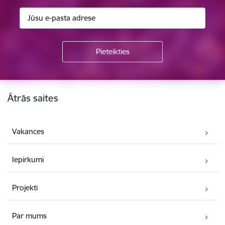
Kājene
Ātrās saites
Vakances
Iepirkumi
Projekti
Par mums