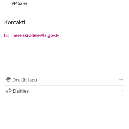
VP Sales
Kontakti
E-pasts:
inese.skrodele@ta.gov.lv
Drukāt lapu
Dalīties