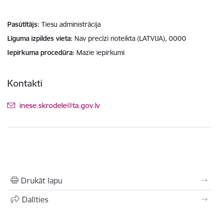
Pasūtītājs
Tiesu administrācija
Līguma izpildes vieta
Nav precīzi noteikta (LATVIJA), 0000
Iepirkuma procedūra
Mazie iepirkumi
Kontakti
E-pasts:
inese.skrodele@ta.gov.lv
Drukāt lapu
Dalīties