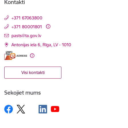
Kontakti
+371 67063800
+371 80001801
E-pasts:
pasts@ta.gov.lv
Antonijas iela 6, Rīga, LV - 1010
Visi kontakti
Sekojiet mums