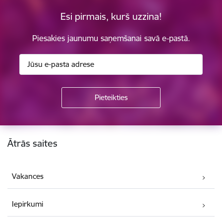
Esi pirmais, kurš uzzina!
Piesakies jaunumu saņemšanai savā e-pastā.
Kājene
Ātrās saites
Vakances
Iepirkumi