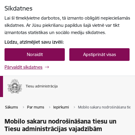
Pāriet uz lapas saturu
Sīkdatnes
Spied
lai meklētu
Enter
Lai šī tīmekļvietne darbotos, tā izmanto obligāti nepieciešamās
sīkdatnes. Ar Jūsu piekrišanu papildus šajā vietnē var tikt
izmantotas statistikas un sociālo mediju sīkdatnes.
Lūdzu, atzīmējiet savu izvēli:
Noraidīt
Apstiprināt visas
Pārvaldīt sīkdatnes
Sākums
Par mums
Iepirkumi
Mobilo sakaru nodrošināšana tiesu
Mobilo sakaru nodrošināšana tiesu un
Tiesu administrācijas vajadzībām