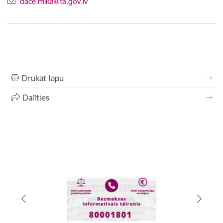
E-pasts:
dace.mika@ta.gov.lv
Drukāt lapu
Dalīties