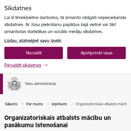
Pāriet uz lapas saturu
Sīkdatnes
Spied
lai meklētu
Enter
Lai šī tīmekļvietne darbotos, tā izmanto obligāti nepieciešamās
sīkdatnes. Ar Jūsu piekrišanu papildus šajā vietnē var tikt
izmantotas statistikas un sociālo mediju sīkdatnes.
Lūdzu, atzīmējiet savu izvēli:
Noraidīt
Apstiprināt visas
Pārvaldīt sīkdatnes
Sākums
Par mums
Iepirkumi
Organizatoriskais atbalsts mācību
Organizatoriskais atbalsts mācību un
pasākumu īstenošanai