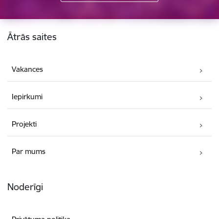
Kājene
Ātrās saites
Vakances
Iepirkumi
Projekti
Par mums
Noderīgi