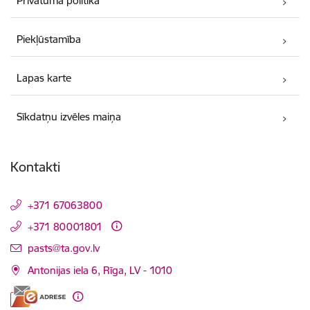
Privātuma politika
Piekļūstamība
Lapas karte
Sīkdatņu izvēles maiņa
Kontakti
+371 67063800
+371 80001801
E-pasts:
pasts@ta.gov.lv
Antonijas iela 6, Rīga, LV - 1010