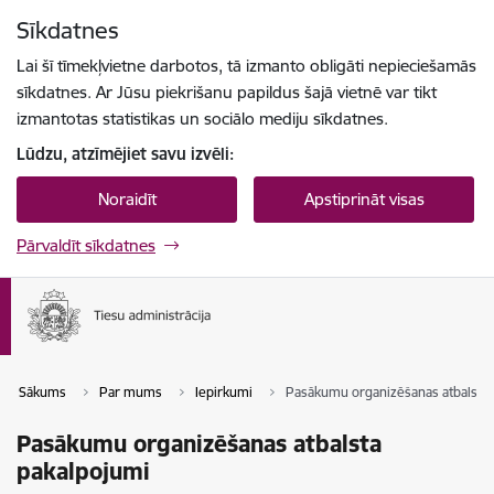
Pāriet uz lapas saturu
Sīkdatnes
Spied
lai meklētu
Enter
Lai šī tīmekļvietne darbotos, tā izmanto obligāti nepieciešamās
sīkdatnes. Ar Jūsu piekrišanu papildus šajā vietnē var tikt
izmantotas statistikas un sociālo mediju sīkdatnes.
Lūdzu, atzīmējiet savu izvēli:
Noraidīt
Apstiprināt visas
Pārvaldīt sīkdatnes
Sākums
Par mums
Iepirkumi
Pasākumu organizēšanas atbalsta 
Pasākumu organizēšanas atbalsta
pakalpojumi