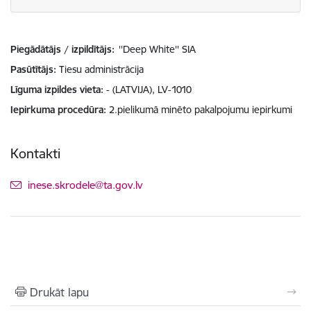
Piegādātājs / izpildītājs:
''Deep White'' SIA
Pasūtītājs
Tiesu administrācija
Līguma izpildes vieta
- (LATVIJA), LV-1010
Iepirkuma procedūra
2.pielikumā minēto pakalpojumu iepirkumi
Kontakti
E-pasts:
inese.skrodele@ta.gov.lv
Drukāt lapu