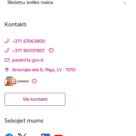
Sīkdatņu izvēles maiņa
Kontakti
+371 67063800
+371 80001801
E-pasts:
pasts@ta.gov.lv
Antonijas iela 6, Rīga, LV - 1010
Visi kontakti
Sekojiet mums