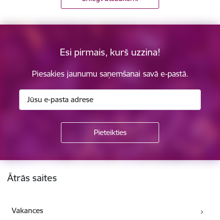
Esi pirmais, kurš uzzina!
Piesakies jaunumu saņemšanai savā e-pastā.
Kājene
Ātrās saites
Vakances