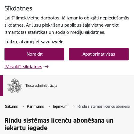
Pāriet uz lapas saturu
Sīkdatnes
Spied
lai meklētu
Enter
Lai šī tīmekļvietne darbotos, tā izmanto obligāti nepieciešamās
sīkdatnes. Ar Jūsu piekrišanu papildus šajā vietnē var tikt
izmantotas statistikas un sociālo mediju sīkdatnes.
Lūdzu, atzīmējiet savu izvēli:
Noraidīt
Apstiprināt visas
Pārvaldīt sīkdatnes
Sākums
Par mums
Iepirkumi
Rindu sistēmas licenču abonēšana 
Rindu sistēmas licenču abonēšana un
iekārtu iegāde