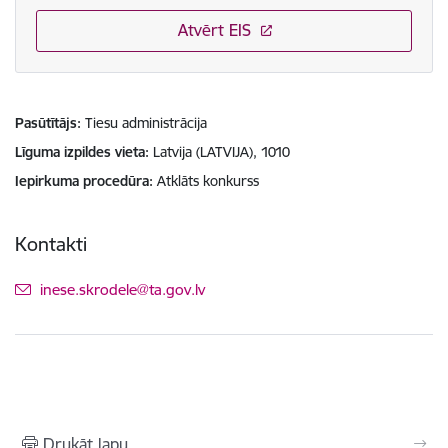
Atvērt EIS
Pasūtītājs
Tiesu administrācija
Līguma izpildes vieta
Latvija (LATVIJA), 1010
Iepirkuma procedūra
Atklāts konkurss
Kontakti
E-pasts:
inese.skrodele@ta.gov.lv
Drukāt lapu