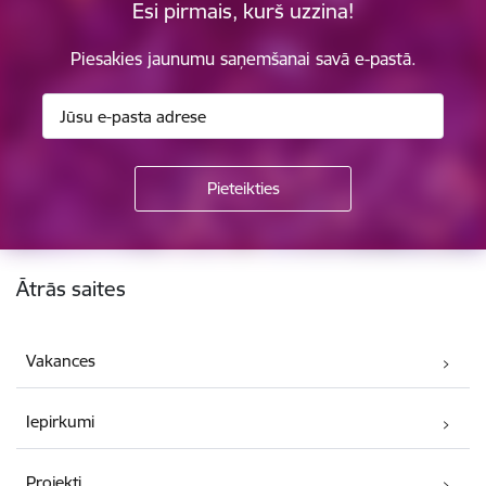
Esi pirmais, kurš uzzina!
Piesakies jaunumu saņemšanai savā e-pastā.
Kājene
Ātrās saites
Vakances
Iepirkumi
Projekti