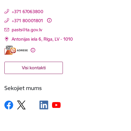
+371 67063800
+371 80001801
E-pasts:
pasts@ta.gov.lv
Antonijas iela 6, Rīga, LV - 1010
Visi kontakti
Sekojiet mums