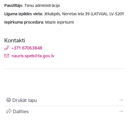
Pasūtītājs
Tiesu administrācija
Līguma izpildes vieta
Jēkabpils, Neretas iela 39 (LATVIJA), LV-5201
Iepirkuma procedūra
Mazie iepirkumi
Kontakti
+371 67063848
E-pasts:
nauris.spels@ta.gov.lv
Drukāt lapu
Dalīties