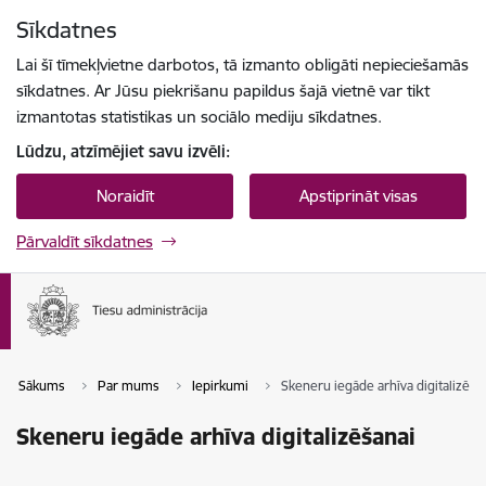
Pāriet uz lapas saturu
Sīkdatnes
Spied
lai meklētu
Enter
Lai šī tīmekļvietne darbotos, tā izmanto obligāti nepieciešamās
sīkdatnes. Ar Jūsu piekrišanu papildus šajā vietnē var tikt
izmantotas statistikas un sociālo mediju sīkdatnes.
Lūdzu, atzīmējiet savu izvēli:
Noraidīt
Apstiprināt visas
Pārvaldīt sīkdatnes
Sākums
Par mums
Iepirkumi
Skeneru iegāde arhīva digitalizēša
Skeneru iegāde arhīva digitalizēšanai