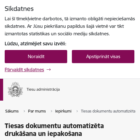
Pāriet uz lapas saturu
Sīkdatnes
Spied
lai meklētu
Enter
Lai šī tīmekļvietne darbotos, tā izmanto obligāti nepieciešamās
sīkdatnes. Ar Jūsu piekrišanu papildus šajā vietnē var tikt
izmantotas statistikas un sociālo mediju sīkdatnes.
Lūdzu, atzīmējiet savu izvēli:
Noraidīt
Apstiprināt visas
Pārvaldīt sīkdatnes
Sākums
Par mums
Iepirkumi
Tiesas dokumentu automatizēta d
Tiesas dokumentu automatizēta
drukāšana un iepakošana