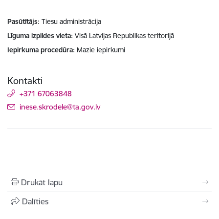
Pasūtītājs
Tiesu administrācija
Līguma izpildes vieta
Visā Latvijas Republikas teritorijā
Iepirkuma procedūra
Mazie iepirkumi
Kontakti
+371 67063848
E-pasts:
inese.skrodele@ta.gov.lv
Drukāt lapu
Dalīties