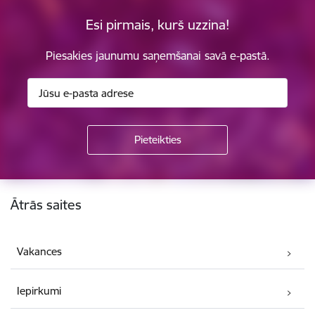
Esi pirmais, kurš uzzina!
Piesakies jaunumu saņemšanai savā e-pastā.
Kājene
Ātrās saites
Vakances
Iepirkumi