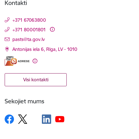
Kontakti
+371 67063800
+371 80001801
E-pasts:
pasts@ta.gov.lv
Antonijas iela 6, Rīga, LV - 1010
Visi kontakti
Sekojiet mums