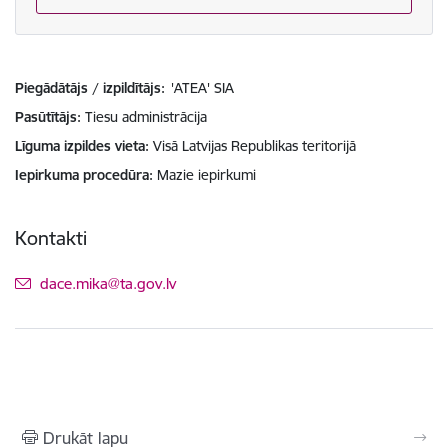
Piegādātājs / izpildītājs:
'ATEA' SIA
Pasūtītājs
Tiesu administrācija
Līguma izpildes vieta
Visā Latvijas Republikas teritorijā
Iepirkuma procedūra
Mazie iepirkumi
Kontakti
E-pasts:
dace.mika@ta.gov.lv
Drukāt lapu