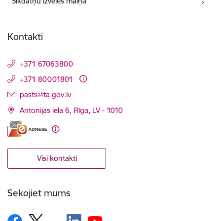
Sīkdatņu izvēles maiņa
Kontakti
+371 67063800
+371 80001801
E-pasts:
pasts@ta.gov.lv
Antonijas iela 6, Rīga, LV - 1010
Visi kontakti
Sekojiet mums