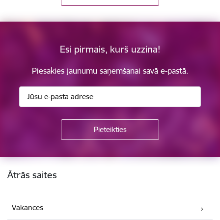
Esi pirmais, kurš uzzina!
Piesakies jaunumu saņemšanai savā e-pastā.
Kājene
Ātrās saites
Vakances