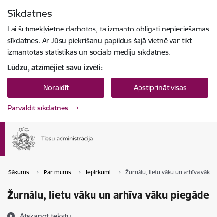
Pāriet uz lapas saturu
Sīkdatnes
Spied
lai meklētu
Enter
Lai šī tīmekļvietne darbotos, tā izmanto obligāti nepieciešamās
sīkdatnes. Ar Jūsu piekrišanu papildus šajā vietnē var tikt
izmantotas statistikas un sociālo mediju sīkdatnes.
Lūdzu, atzīmējiet savu izvēli:
Noraidīt
Apstiprināt visas
Pārvaldīt sīkdatnes
Sākums
Par mums
Iepirkumi
Žurnālu, lietu vāku un arhīva vāku
Žurnālu, lietu vāku un arhīva vāku piegāde
Atskaņot tekstu