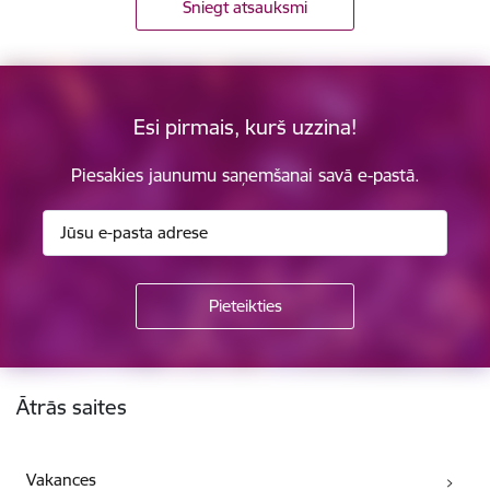
Sniegt atsauksmi
Esi pirmais, kurš uzzina!
Piesakies jaunumu saņemšanai savā e-pastā.
Kājene
Ātrās saites
Vakances