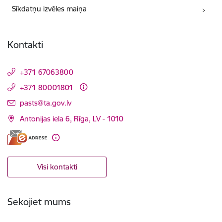
Sīkdatņu izvēles maiņa
Kontakti
+371 67063800
+371 80001801
E-pasts:
pasts@ta.gov.lv
Antonijas iela 6, Rīga, LV - 1010
Visi kontakti
Sekojiet mums