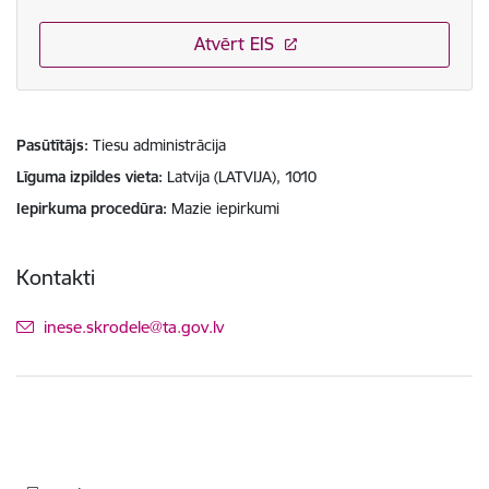
Atvērt EIS
Pasūtītājs
Tiesu administrācija
Līguma izpildes vieta
Latvija (LATVIJA), 1010
Iepirkuma procedūra
Mazie iepirkumi
Kontakti
E-pasts:
inese.skrodele@ta.gov.lv