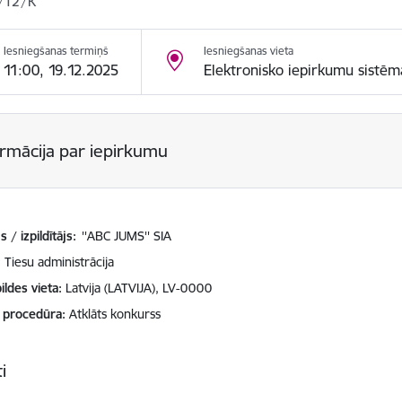
/12/K
Iesniegšanas termiņš
Iesniegšanas vieta
11:00, 19.12.2025
Elektronisko iepirkumu sistēm
ormācija par iepirkumu
 / izpildītājs:
''ABC JUMS'' SIA
Tiesu administrācija
ildes vieta
Latvija (LATVIJA), LV-0000
 procedūra
Atklāts konkurss
i