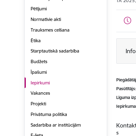
TA 2025
Pētījumi
Normatīvie akti
Trauksmes celšana
Ētika
Inf
Starptautiskā sadarbība
Budžets
Īpašumi
Piegādātājs
Iepirkumi
Pasūtītājs
Vakances
Līguma izp
Projekti
Iepirkuma
Privātuma politika
Kontakt
Sadarbība ar institūcijām
s
E-lieta