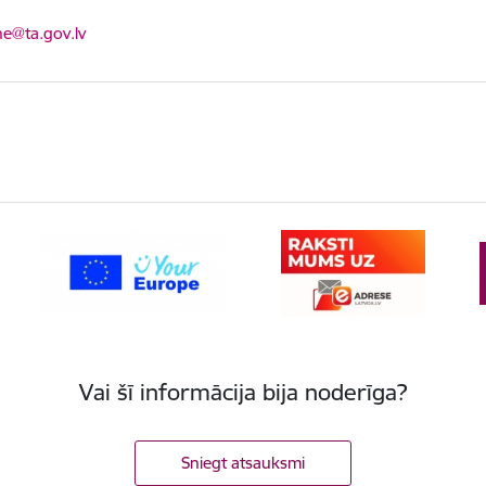
ts:
ne@ta.gov.lv
Vai šī informācija bija noderīga?
Sniegt atsauksmi