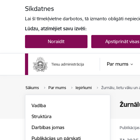
Pāriet uz lapas saturu
Sīkdatnes
Lai šī tīmekļvietne darbotos, tā izmanto obligāti nepiec
Lūdzu, atzīmējiet savu izvēli:
Noraidīt
Apstiprināt visas
Par mums
Sākums
Par mums
Iepirkumi
Žurnālu, lietu vāku un
Žurnāl
Vadība
Struktūra
Darbības jomas
Publikācija
Publikācijas un pārskati