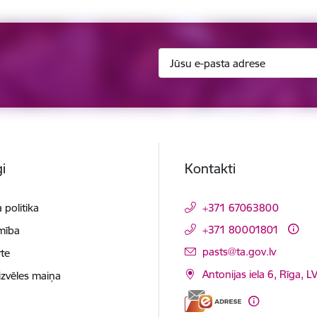
i
Kontakti
 politika
+371 67063800
+371 80001801
mība
E-pasts:
pasts@ta.gov.lv
te
Antonijas iela 6, Rīga, L
izvēles maiņa