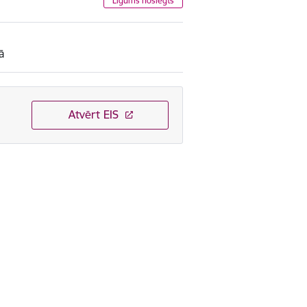
Līgums noslēgts
ā
Atvērt EIS