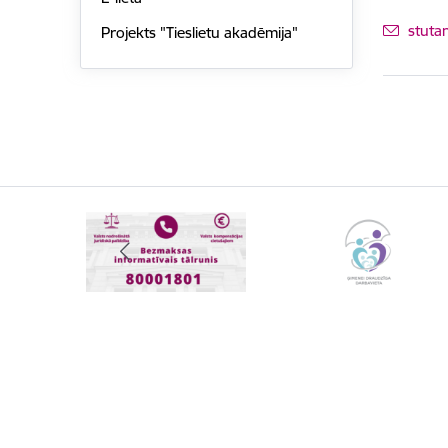
E-pas
stuta
Projekts "Tieslietu akadēmija"