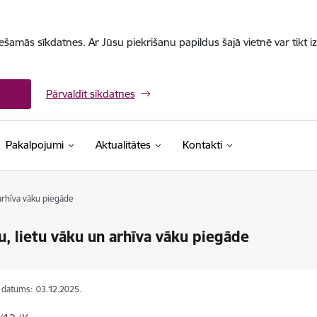
iešamās sīkdatnes. Ar Jūsu piekrišanu papildus šajā vietnē var tikt i
Pārvaldīt sīkdatnes
Pakalpojumi
Aktualitātes
Kontakti
 arhīva vāku piegāde
u, lietu vāku un arhīva vāku piegāde
s datums:
03.12.2025.