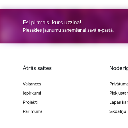
Esi pirmais, kurš uzzina!
Piesakies jaunumu saņemšanai savā e-pastā.
Kājene
Ātrās saites
Noderīg
Vakances
Privātuma
Iepirkumi
Piekļūsta
Projekti
Lapas kar
Par mums
Sīkdatņu 