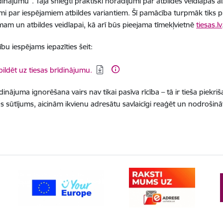
dinājumu”. Tajā sniegti praktiski norādījumi par atbildes veidlapas a
mi par iespējamiem atbildes variantiem. Šī pamācība turpmāk tiks p
mam un atbildes veidlapai, kā arī būs pieejama tīmekļvietnē
tiesas.lv
bu iespējams iepazīties šeit:
dēt:
bildēt uz tiesas brīdinājumu.
dinājuma ignorēšana vairs nav tikai pasīva rīcība – tā ir tieša piekriš
as sūtījums, aicinām ikvienu adresātu savlaicīgi reaģēt un nodrošināt