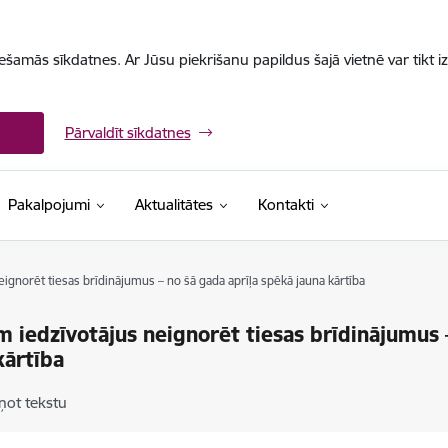
iešamās sīkdatnes. Ar Jūsu piekrišanu papildus šajā vietnē var tikt i
Pārvaldīt sīkdatnes
Pakalpojumi
Aktualitātes
Kontakti
eignorēt tiesas brīdinājumus – no šā gada aprīļa spēkā jauna kārtība
m iedzīvotājus neignorēt tiesas brīdinājumus 
kārtība
ņot tekstu