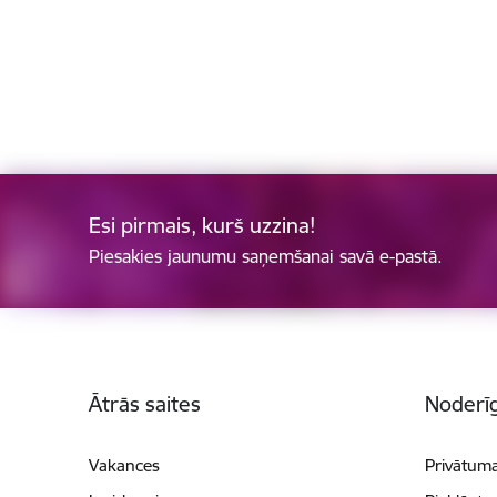
Esi pirmais, kurš uzzina!
Piesakies jaunumu saņemšanai savā e-pastā.
Kājene
Ātrās saites
Noderīg
Vakances
Privātuma