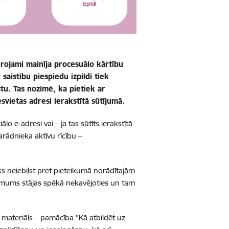
ērojami mainīja procesuālo kārtību
saistību piespiedu izpildi tiek
tu. Tas nozīmē, ka pietiek ar
vietas adresi ierakstītā sūtījumā.
o e-adresi vai – ja tas sūtīts ierakstītā
rādnieka aktīvu rīcību –
eks neiebilst pret pieteikumā norādītajām
lēmums stājas spēkā nekavējoties un tam
s materiāls – pamācība “Kā atbildēt uz