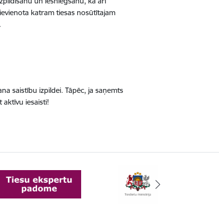
izpildīšanu un iesniegšanu, kā arī
ievienota katram tiesas nosūtītajam
.
ana saistību izpildei. Tāpēc, ja saņemts
 aktīvu iesaisti!