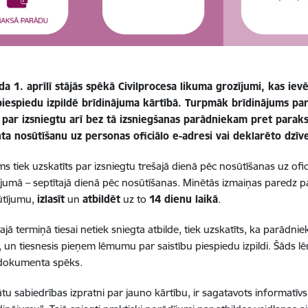
a 1. aprīlī stājās spēkā Civilprocesa likuma grozījumi, kas iev
piespiedu izpildē brīdinājuma kārtībā. Turpmāk brīdinājums par 
 par izsniegtu arī bez tā izsniegšanas parādniekam pret paraks
a nosūtīšanu uz personas oficiālo e-adresi vai deklarēto dzīves
s tiek uzskatīts par izsniegtu trešajā dienā pēc nosūtīšanas uz oficiāl
ījumā – septītajā dienā pēc nosūtīšanas. Minētās izmaiņas paredz pa
ūtījumu,
izlasīt
un
atbildēt
uz to
14 dienu laikā
.
ajā termiņā tiesai netiek sniegta atbilde, tiek uzskatīts, ka parādni
, un tiesnesis pieņem lēmumu par saistību piespiedu izpildi. Šāds 
u dokumenta spēks.
nātu sabiedrības izpratni par jauno kārtību, ir sagatavots informatīv