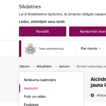
Pāriet uz lapas saturu
Sīkdatnes
Lai šī tīmekļvietne darbotos, tā izmanto obligāti nepiec
Lūdzu, atzīmējiet savu izvēli:
Noraidīt
Apstiprināt visas
Par mums
Sākums
Aktualitātes
Jaunumi
Aicinām iedzīvotājus n
Aicinā
Notikumu kalendārs
jauna 
Jaunumi
Atska
Foto un video
Podkāsts