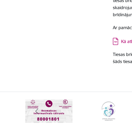
tiesas brī
skaidroju
brīdināju
Ar pamācī
Lejupielā
Kā at
Tiesas brī
šāds ties