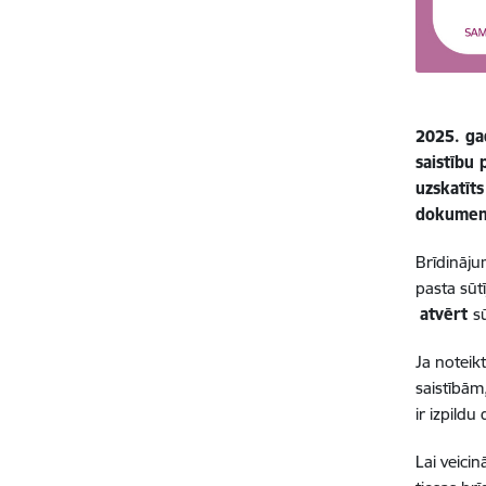
2025. gad
saistību 
uzskatīts
dokument
Brīdinājum
pasta sūt
atvērt
s
Ja noteikt
saistībām
ir izpild
Lai veici